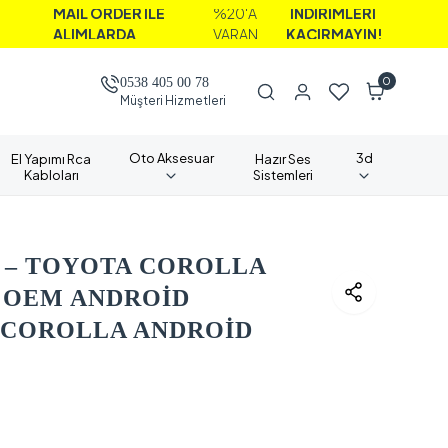
İL ORDER İLE
%20'A
İNDİRİMLERİ
LIMLARDA
VARAN
KAÇIRMAYIN!
0
0538 405 00 78
Müşteri Hizmetleri
Oto Aksesuar
3d
El Yapımı Rca
Hazır Ses
Kabloları
Sistemleri
 – TOYOTA COROLLA
 ) OEM ANDROİD
 COROLLA ANDROİD