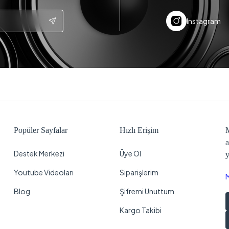
Instagram
Popüler Sayfalar
Hızlı Erişim
M
a
Destek Merkezi
Üye Ol
y
Youtube Videoları
Siparişlerim
Blog
Şifremi Unuttum
Kargo Takibi