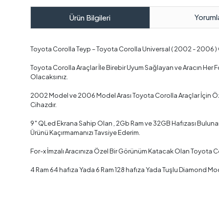
Yoruml
Ürün Bilgileri
Toyota Corolla Teyp – Toyota Corolla Universal ( 2002 - 2006
Toyota Corolla Araçlar İle Birebir Uyum Sağlayan ve Aracın He
Olacaksınız.
2002 Model ve 2006 Model Arası Toyota Corolla Araçlar İçin Öz
Cihazdır.
9″ QLed Ekrana Sahip Olan , 2Gb Ram ve 32GB Hafızası Bulunan ,
Ürünü Kaçırmamanızı Tavsiye Ederim.
For-x İmzalı Aracınıza Özel Bir Görünüm Katacak Olan Toyota C
4 Ram 64 hafıza Yada 6 Ram 128 hafıza Yada Tuşlu Diamond Mode