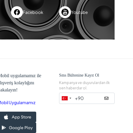
Facebook
Youtube
obil uygulamamız ile
Sms Bültenine Kayıt Ol
lışveriş kolaylığını
Kampanya ve duyurulardan ilk
sen haberdar ol.
akalayın!
Mobil Uygulamamız