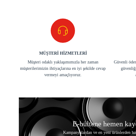
MÜŞTERİ HİZMETLERİ
Müşteri odaklı yaklaşımımızla her zaman
Güvenli ödem
müşterilerimizin ihtiyaçlarına en iyi şekilde cevap
güvenliğ
vermeyi amaçlıyoruz.
E-bültene hemen kay
Kampanyalardan ve en yeni ürünlerden ha