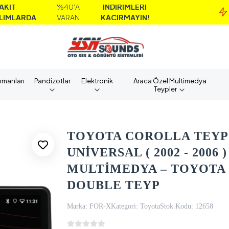
%40'A
İNDİRİMLERİ
MA
A
VARAN
KAÇIRMAYIN!
A
pmanları
Pandizotlar
Elektronik
Araca Özel Multimedya
Teypler
TOYOTA COROLLA TEYP
UNİVERSAL ( 2002 - 2006
MULTİMEDYA – TOYOTA
DOUBLE TEYP
Marka:
FOR-X
Kategori:
Toyota
Stok Kodu:
12658