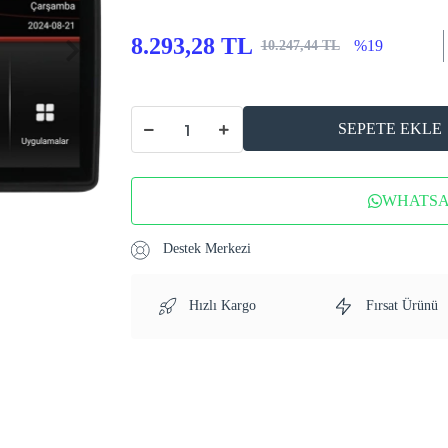
8.293,28 TL
%19
10.247,44 TL
SEPETE EKLE
WHATSAP
Destek Merkezi
Hızlı Kargo
Fırsat Ürünü