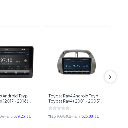
s Android Teyp –
Toyota Rav4 Android Teyp –
Toyo
 ( 2017 - 2018 )
Toyota Rav4 ( 2001 - 2005 )
Yaris
d Multimedya –
Oem Android Multimedya –
Andr
is Android OEM
Toyota Rav4 Android Double
Yari
p
Teyp
06 TL
9.008,21 TL
8.579,25 TL
%15
7.626,00 TL
%15