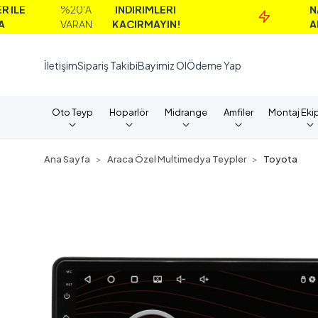
%20'A
İNDİRİMLERİ
NAKİT
VARAN
KAÇIRMAYIN!
ALIMLARD
İletişim
Sipariş Takibi
Bayimiz Ol
Ödeme Yap
Oto Teyp
Hoparlör
Midrange
Amfiler
Montaj Eki
Ana Sayfa
Araca Özel Multimedya Teypler
Toyota