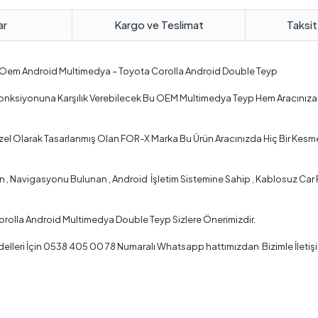
ar
Kargo ve Teslimat
Taksit
 ) Oem Android Multimedya – Toyota Corolla Android Double Teyp
r Fonksiyonuna Karşılık Verebilecek Bu OEM Multimedya Teyp Hem Aracınız
el Olarak Tasarlanmış Olan FOR-X Marka Bu Ürün Aracınızda Hiç Bir Kesm
 Navigasyonu Bulunan , Android İşletim Sistemine Sahip , Kablosuz Car Pla
orolla Android Multimedya Double Teyp Sizlere Önerimizdir.
lleri İçin 0538 405 00 78 Numaralı Whatsapp hattımızdan Bizimle İletişi