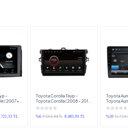
yp –
Toyota Corolla Teyp –
Toyota Auri
e ( 2007+ )
Toyota Corolla ( 2008 - 2012
Toyota Auris
imedya –
) Oem Android Multimedya –
Oem Androi
le Android
Toyota Corolla Android
Toyota Aur
Double Teyp
Double Tey
9.055,88 TL
10.724,
.721,33 TL
%6
8.483,93 TL
%20