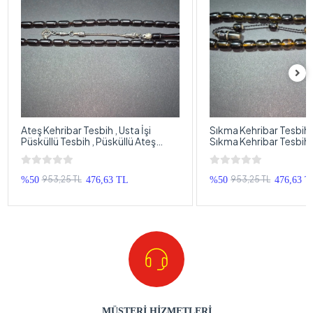
Ateş Kehribar Tesbih , Usta İşi
Sıkma Kehribar Tesbih , 
Püsküllü Tesbih , Püsküllü Ateş
Sıkma Kehribar Tesbih,
Kehribar Tespih
Sıkma Kehribar Tespih
953,25 TL
953,25 TL
%50
476,63 TL
%50
476,63 T
MÜŞTERİ HİZMETLERİ