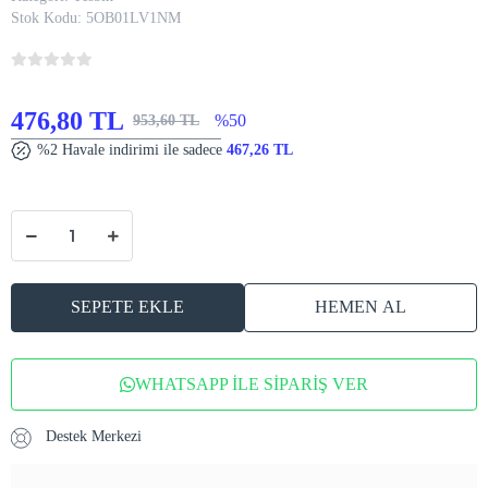
Stok Kodu:
5OB01LV1NM
476,80 TL
%50
953,60 TL
%2 Havale indirimi ile sadece
467,26 TL
SEPETE EKLE
HEMEN AL
WHATSAPP İLE SİPARİŞ VER
Destek Merkezi