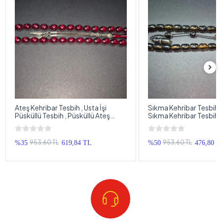
Ateş Kehribar Tesbih , Usta İşi
Sıkma Kehribar Tesbih , 
Püsküllü Tesbih , Püsküllü Ateş
Sıkma Kehribar Tesbih,
Kehribar Tespih
Sıkma Kehribar Tespih
953,60 TL
953,60 TL
%35
619,84 TL
%50
476,80 