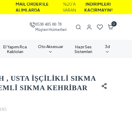
L ORDER İLE
%20'A
İNDİRİMLERİ
IMLARDA
VARAN
KAÇIRMAYIN!
0
0538 405 00 78
Müşteri Hizmetleri
Oto Aksesuar
3d
El Yapımı Rca
Hazır Ses
Kabloları
Sistemleri
 , USTA İŞÇİLİKLİ SIKMA
TEMLİ SIKMA KEHRİBAR
1N5