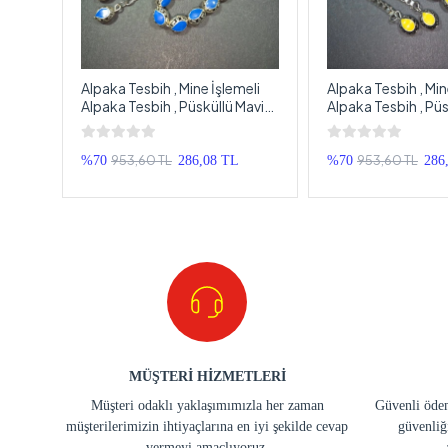
Alpaka Tesbih , Mine İşlemeli
Alpaka Tesbih , Min
Alpaka Tesbih , Püsküllü Mavi
Alpaka Tesbih , Püs
ı
İşlemeli Ağır Tespih
İşlemeli Ağır Tespi
953,60 TL
953,60 TL
TL
%70
286,08 TL
%70
286
MÜŞTERİ HİZMETLERİ
Müşteri odaklı yaklaşımımızla her zaman
Güvenli ödem
müşterilerimizin ihtiyaçlarına en iyi şekilde cevap
güvenliğ
vermeyi amaçlıyoruz.