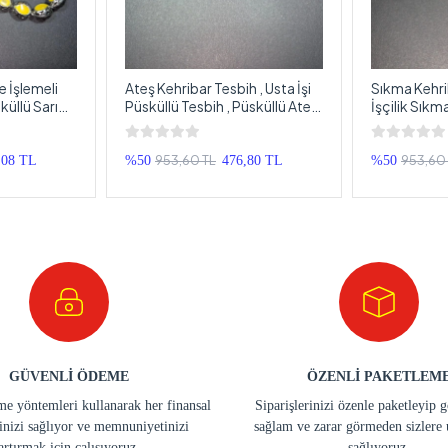
e İşlemeli
Ateş Kehribar Tesbih , Usta İşi
Sıkma Kehri
küllü Sarı
Püsküllü Tesbih , Püsküllü Ateş
İşçilik Sıkm
h
Kehribar Tespih
Sistemli Sı
953,60 TL
953,60
,08 TL
%50
476,80 TL
%50
GÜVENLİ ÖDEME
ÖZENLİ PAKETLEM
e yöntemleri kullanarak her finansal
Siparişlerinizi özenle paketleyip 
inizi sağlıyor ve memnuniyetinizi
sağlam ve zarar görmeden sizlere 
artırmak için çalışıyoruz.
sağlıyoruz.