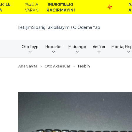
%20'A
İNDİRİMLERİ
NAKİT
VARAN
KAÇIRMAYIN!
ALIMLARDA
İletişim
Sipariş Takibi
Bayimiz Ol
Ödeme Yap
Oto Teyp
Hoparlör
Midrange
Amfiler
Montaj Eki
Ana Sayfa
Oto Aksesuar
Tesbih