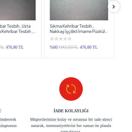
bar Tesbih , Usta
Sıkma Kehribar Tesbih ,
Ateş 
a Kehribar Tesbih ,
Nakkaş İşçilikli İmame Püsküllü
Gümü
kma Kehribar Tespih
Tesbih , Püsküllü Sıkma
Gümü
Kehribar Tespih
Tesp
 TL
1.192,00 TL
476,80 TL
%60
476,80 TL
%33
E
İADE KOLAYLIĞI
göndererek
Müşterilerimize kolay ve sorunsuz bir iade süreci
ulaşmasını
sunarak, memnuniyetlerini her zaman ön planda
tutmaktayız.