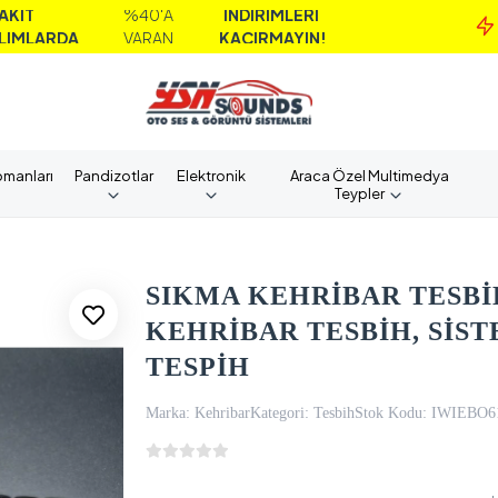
%40'A
İNDİRİMLERİ
MAİ
VARAN
KAÇIRMAYIN!
AL
pmanları
Pandizotlar
Elektronik
Araca Özel Multimedya
Teypler
SIKMA KEHRİBAR TESBİH
KEHRİBAR TESBİH, SİS
TESPİH
Marka:
Kehribar
Kategori:
Tesbih
Stok Kodu:
IWIEBO6