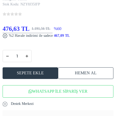
Stok Kodu:
NZY8J35IFP
476,63 TL
%60
1.191,56 TL
%2 Havale indirimi ile sadece
467,09 TL
SEPETE EKLE
HEMEN AL
WHATSAPP İLE SİPARİŞ VER
Destek Merkezi