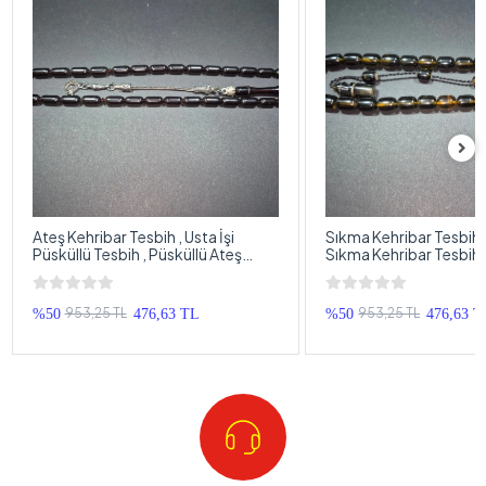
Ateş Kehribar Tesbih , Usta İşi
Sıkma Kehribar Tesbih , 
Püsküllü Tesbih , Püsküllü Ateş
Sıkma Kehribar Tesbih,
Kehribar Tespih
Sıkma Kehribar Tespih
953,25 TL
953,25 TL
%50
476,63 TL
%50
476,63 T