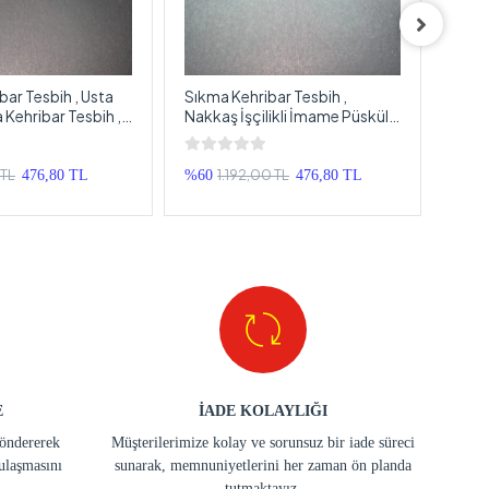
bar Tesbih , Usta
Sıkma Kehribar Tesbih ,
Ateş 
a Kehribar Tesbih ,
Nakkaş İşçilikli İmame Püsküllü
Gümü
kma Kehribar Tespih
Tesbih , Püsküllü Sıkma
Gümü
Kehribar Tespih
Tesp
 TL
1.192,00 TL
476,80 TL
%60
476,80 TL
%33
E
İADE KOLAYLIĞI
göndererek
Müşterilerimize kolay ve sorunsuz bir iade süreci
ulaşmasını
sunarak, memnuniyetlerini her zaman ön planda
tutmaktayız.