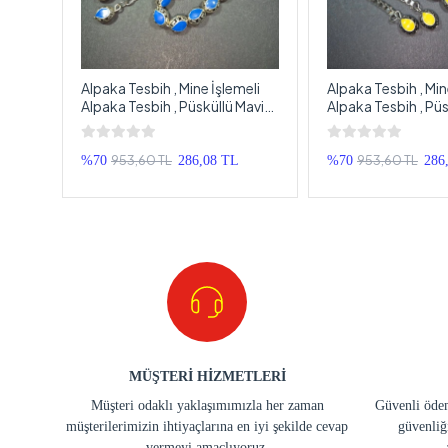
Alpaka Tesbih , Mine İşlemeli
Alpaka Tesbih , Min
Alpaka Tesbih , Püsküllü Mavi
Alpaka Tesbih , Püs
ı
İşlemeli Ağır Tespih
İşlemeli Ağır Tespi
953,60 TL
953,60 TL
TL
%70
286,08 TL
%70
286
MÜŞTERİ HİZMETLERİ
Müşteri odaklı yaklaşımımızla her zaman
Güvenli ödem
müşterilerimizin ihtiyaçlarına en iyi şekilde cevap
güvenliğ
vermeyi amaçlıyoruz.