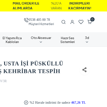
İL ORDER İLE
%20'A
İNDİRİMLERİ
IMLARDA
VARAN
KAÇIRMAYIN!
0
0538 405 00 78
Müşteri Hizmetleri
Oto Aksesuar
3d
El Yapımı Rca
Hazır Ses
Kabloları
Sistemleri
, USTA İŞİ PÜSKÜLLÜ
Ş KEHRİBAR TESPİH
8V3R
%2 Havale indirimi ile sadece
467,26 TL