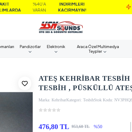
%40'A
İNDİRİMLERİ
MA
A
VARAN
KAÇIRMAYIN!
AL
pmanları
Pandizotlar
Elektronik
Araca Özel Multimedya
Teypler
ATEŞ KEHRİBAR TESBİH 
TESBİH , PÜSKÜLLÜ ATE
Marka:
Kehribar
Kategori:
Tesbih
Stok Kodu:
NV3PHQ
476,80 TL
%50
953,60 TL