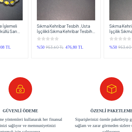
e İşlemeli
Sıkma Kehribar Tesbih , Usta
Sıkma Kehri
küllü Sarı
İşçilikli Sıkma Kehribar Tesbih ,
İşçilik Sıkm
h
Sistemli Sıkma Kehribar Tespih
Sistemli Sı
953,60 TL
953,60
,08 TL
%50
476,80 TL
%50
GÜVENLİ ÖDEME
ÖZENLİ PAKETLEM
e yöntemleri kullanarak her finansal
Siparişlerinizi özenle paketleyip 
inizi sağlıyor ve memnuniyetinizi
sağlam ve zarar görmeden sizlere 
artırmak için çalışıyoruz.
sağlıyoruz.