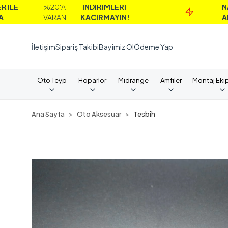
%20'A
İNDİRİMLERİ
NAKİT
VARAN
KAÇIRMAYIN!
ALIMLARD
İletişim
Sipariş Takibi
Bayimiz Ol
Ödeme Yap
Oto Teyp
Hoparlör
Midrange
Amfiler
Montaj Eki
Ana Sayfa
Oto Aksesuar
Tesbih