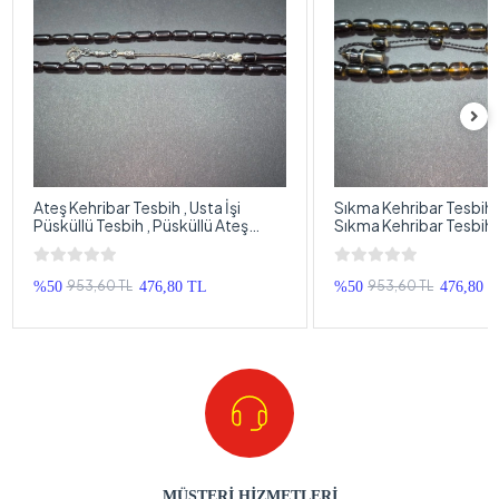
Ateş Kehribar Tesbih , Usta İşi
Sıkma Kehribar Tesbih , 
Püsküllü Tesbih , Püsküllü Ateş
Sıkma Kehribar Tesbih,
Kehribar Tespih
Sıkma Kehribar Tespih
953,60 TL
953,60 TL
%50
476,80 TL
%50
476,80 
MÜŞTERİ HİZMETLERİ