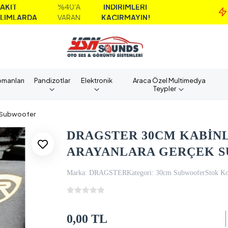
%40'A
İNDİRİMLERİ
MA
A
VARAN
KAÇIRMAYIN!
A
pmanları
Pandizotlar
Elektronik
Araca Özel Multimedya
Teypler
Subwoofer
DRAGSTER 30CM KABİNLİ
ARAYANLARA GERÇEK 
Marka:
DRAGSTER
Kategori:
30cm Subwoofer
Stok K
0,00 TL