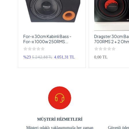
For-x 30cm Kabinli Bass -
Dragster 30cm Ba
x XW-
For-x 1000w 250RMS
700RMS 2 + 2 Ohm
Subwoofer 30cm - For-x
Çift Bobin Subwo
1000'lik 30cm Bufur
5.242,88 TL
TL
%23
4.051,31 TL
0,00 TL
MÜŞTERİ HİZMETLERİ
Müşteri odaklı yaklaşımımızla her zaman
Güvenli ödem