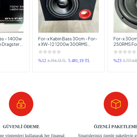
ss – 1400w
For-x Kabin Bass 30cm - For-
For-x 30cm
 Dragster
x XW-12 1200w 300RMS
250RMS For
ofer
Kabinli Subwoofer
Subwoofer
6.196,13 TL
3.717,68
%12
5.481,19 TL
%23
GÜVENLİ ÖDEME
ÖZENLİ PAKETLEM
e yöntemleri kullanarak her finansal
Siparişlerinizi özenle paketleyip 