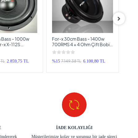
 Bass – 1000w
For-x 30cm Bass - 1400w
30cm
-x X-112S
700RMS 4 + 4 Ohm Çift Bobin
Üret
 30cm
Subwoofer
30c
 TL
7.149,38 TL
2.859,75 TL
%15
6.100,80 TL
%25
E
İADE KOLAYLIĞI
göndererek
Müşterilerimize kolay ve sorunsuz bir iade süreci