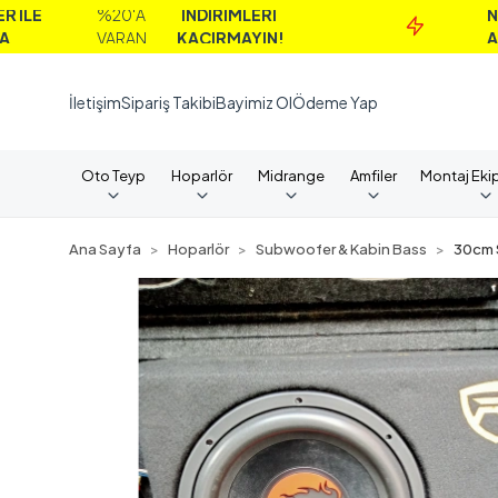
%20'A
İNDİRİMLERİ
NAKİT
VARAN
KAÇIRMAYIN!
ALIMLARD
İletişim
Sipariş Takibi
Bayimiz Ol
Ödeme Yap
Oto Teyp
Hoparlör
Midrange
Amfiler
Montaj Eki
Ana Sayfa
Hoparlör
Subwoofer & Kabin Bass
30cm 