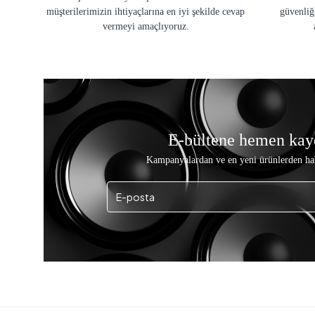
müşterilerimizin ihtiyaçlarına en iyi şekilde cevap
güvenliğ
vermeyi amaçlıyoruz.
E-bültene hemen kay
Kampanyalardan ve en yeni ürünlerden ha