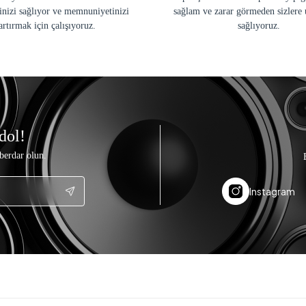
inizi sağlıyor ve memnuniyetinizi
sağlam ve zarar görmeden sizlere 
artırmak için çalışıyoruz.
sağlıyoruz.
dol!
berdar olun.
Instagram