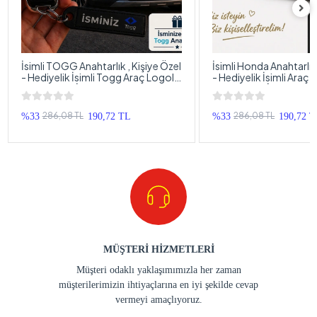
İsimli TOGG Anahtarlık , Kişiye Özel
İsimli Honda Anahtarlık 
- Hediyelik İsimli Togg Araç Logolu
- Hediyelik İsimli Araç
Anahtarlık - İsimli Araba Anahtarlığı
Anahtarlık - İsimli Hon
Anahtarlığı
286,08 TL
286,08 TL
%33
190,72 TL
%33
190,72 
MÜŞTERİ HİZMETLERİ
Müşteri odaklı yaklaşımımızla her zaman
müşterilerimizin ihtiyaçlarına en iyi şekilde cevap
vermeyi amaçlıyoruz.