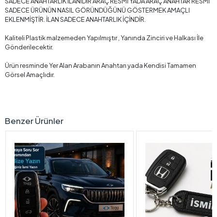
SADECE ANAHTARLIK İLANIDIR ARAÇ RESMİ YADA ARAÇ ANAHTAR RESMİ
SADECE ÜRÜNÜN NASIL GÖRÜNDÜĞÜNÜ GÖSTERMEK AMAÇLI
EKLENMİŞTİR. İLAN SADECE ANAHTARLIK İÇİNDİR.
Kaliteli Plastik malzemeden Yapılmıştır , Yanında Zinciri ve Halkası İle
Gönderilecektir.
Ürün resminde Yer Alan Arabanın Anahtarı yada Kendisi Tamamen
Görsel Amaçlıdır.
Benzer Ürünler