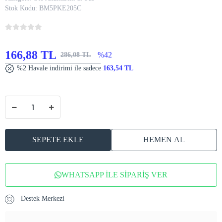
Stok Kodu:
BM5PKE205C
166,88 TL
%42
286,08 TL
%2 Havale indirimi ile sadece
163,54 TL
SEPETE EKLE
HEMEN AL
WHATSAPP İLE SİPARİŞ VER
Destek Merkezi