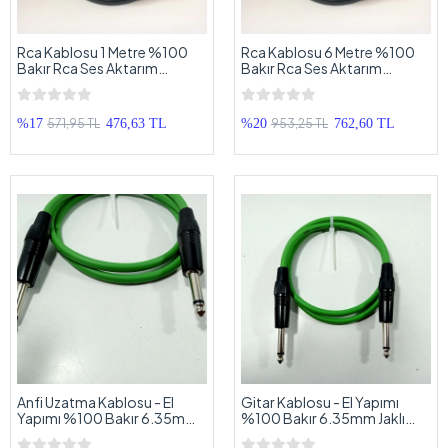
Rca Kablosu 1 Metre %100
Rca Kablosu 6 Metre %100
Bakır Rca Ses Aktarım
Bakır Rca Ses Aktarım
Kablosu El Yapımı 1 Metre
Kablosu El Yapımı 6 Metre
571,95 TL
953,25 TL
%17
476,63 TL
%20
762,60 TL
Anfi Uzatma Kablosu - El
Gitar Kablosu - El Yapımı
Yapımı %100 Bakır 6.35mm
%100 Bakır 6.35mm Jaklı
Jaklı Anfi Uzatma Kablosu - 1
Gitar Uzatma Kablosu - 1