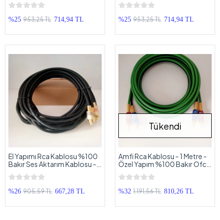
Metre
Metre
953,25 TL
953,25 TL
%25
714,94 TL
%25
714,94 TL
Tükendi
El Yapımı Rca Kablosu %100
Amfi Rca Kablosu - 1 Metre -
Bakır Ses Aktarım Kablosu - 5
Özel Yapım %100 Bakır Ofc
Metre
Rca Ses Aktarım Kablosu - 1
Metre
905,59 TL
1.191,56 TL
%26
667,28 TL
%32
810,26 TL