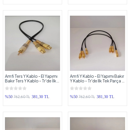
Amfi Ters Y Kablo - El Yapımı
Amfi Y Kablo - El Yapımı Bakır
Bakır Ters Y Kablo - Tr'de İlk
Y Kablo - Tr'de Ilk Tek Parça Y
Tek Parça Y Kablo - 1 Adet
Kablo - 1 Adet
762,60 TL
762,60 TL
%50
381,30 TL
%50
381,30 TL