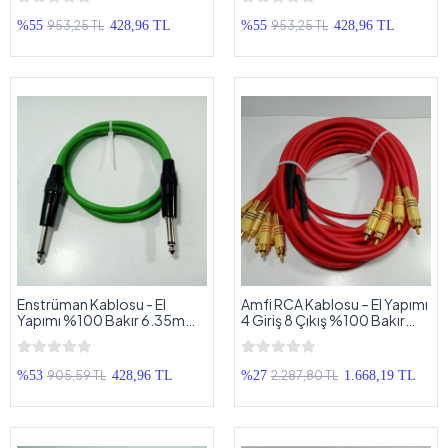
Metre
Metre
953,25 TL
953,25 TL
%55
428,96 TL
%55
428,96 TL
Enstrüman Kablosu - El
Amfi RCA Kablosu – El Yapımı
Yapımı %100 Bakır 6.35mm
4 Giriş 8 Çıkış %100 Bakır
Jaklı Enstruman Kablosu - 1
Parazit Yapmaz – Anfi Rca
Metre
Kablosu – 5 Metre
905,59 TL
2.287,80 TL
%53
428,96 TL
%27
1.668,19 TL