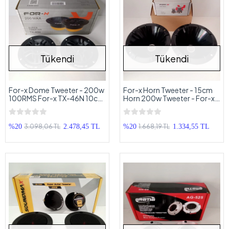
Tükendi
Tükendi
For-x Dome Tweeter - 200w
For-x Horn Tweeter - 15cm
100RMS For-x TX-46N 10cm
Horn 200w Tweeter - For-x
Dome Tweeter
TX-20H
3.098,06 TL
1.668,19 TL
%20
2.478,45 TL
%20
1.334,55 TL