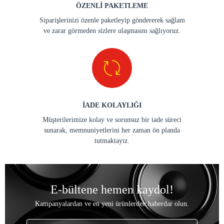
ÖZENLİ PAKETLEME
Siparişlerinizi özenle paketleyip göndererek sağlam
ve zarar görmeden sizlere ulaşmasını sağlıyoruz.
İADE KOLAYLIĞI
Müşterilerimize kolay ve sorunsuz bir iade süreci
sunarak, memnuniyetlerini her zaman ön planda
tutmaktayız.
E-bültene hemen kaydol!
Kampanyalardan ve en yeni ürünlerden haberdar olun.