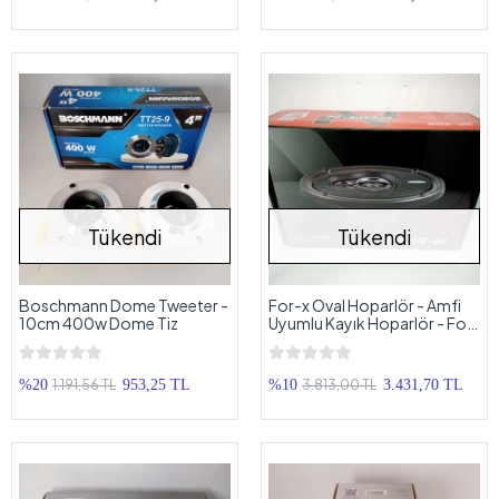
Tükendi
Tükendi
Boschmann Dome Tweeter -
For-x Oval Hoparlör - Amfi
10cm 400w Dome Tiz
Uyumlu Kayık Hoparlör - For-
X XC-369
1.191,56 TL
3.813,00 TL
%20
953,25 TL
%10
3.431,70 TL