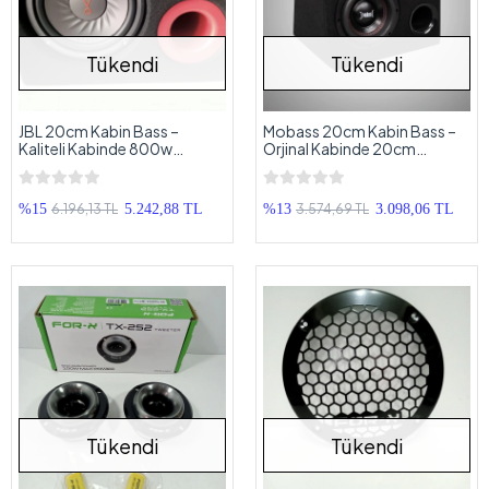
Tükendi
Tükendi
JBL 20cm Kabin Bass –
Mobass 20cm Kabin Bass –
Kaliteli Kabinde 800w
Orjinal Kabinde 20cm
200RMS 20cm JBL
Mobass Subwoofer
Subwoofer
6.196,13 TL
3.574,69 TL
%15
5.242,88 TL
%13
3.098,06 TL
Tükendi
Tükendi