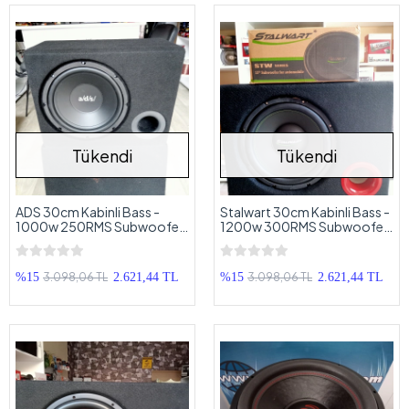
Tükendi
Tükendi
ADS 30cm Kabinli Bass -
Stalwart 30cm Kabinli Bass -
1000w 250RMS Subwoofer
1200w 300RMS Subwoofer
30cm
30cm
3.098,06 TL
3.098,06 TL
%15
2.621,44 TL
%15
2.621,44 TL