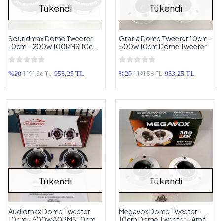
Tükendi
Tükendi
Soundmax Dome Tweeter
Gratia Dome Tweeter 10cm -
10cm - 200w 100RMS 10cm
500w 10cm Dome Tweeter
Bullet Tweeter
1.191,56 TL
1.191,56 TL
%20
953,25 TL
%20
953,25 TL
Tükendi
Tükendi
Audiomax Dome Tweeter
Megavox Dome Tweeter -
10cm - 600w 80RMS 10cm
10cm Dome Tweeter - Amfi