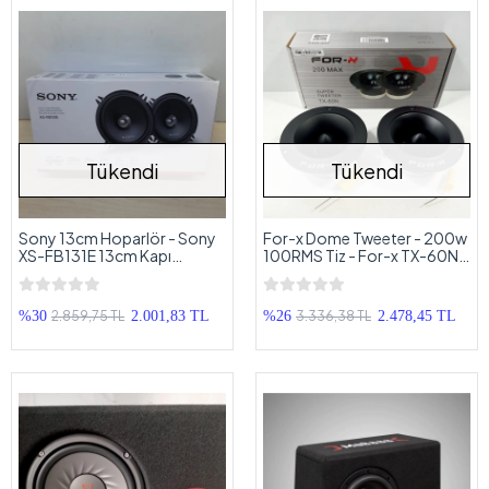
Tükendi
Tükendi
Sony 13cm Hoparlör - Sony
For-x Dome Tweeter - 200w
XS-FB131E 13cm Kapı
100RMS Tiz - For-x TX-60N
Hoparlörü
10cm Dome Tweeter
2.859,75 TL
3.336,38 TL
%30
2.001,83 TL
%26
2.478,45 TL