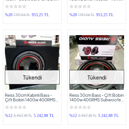
Dome Tweeter
Uyumlu
1.191,56 TL
1.191,56 TL
%20
953,25 TL
%20
953,25 TL
Tükendi
Tükendi
Reiss 30cm Kabinli Bass -
Reiss 30cm Bass - Çift Bobin
Çift Bobin 1400w 400RMS
1400w 400RMS Subwoofer
Subwoofer 30cm 4 + 4 OHM
30cm 4 + 4 OHM
5.957,81 TL
5.957,81 TL
%12
5.242,88 TL
%12
5.242,88 TL