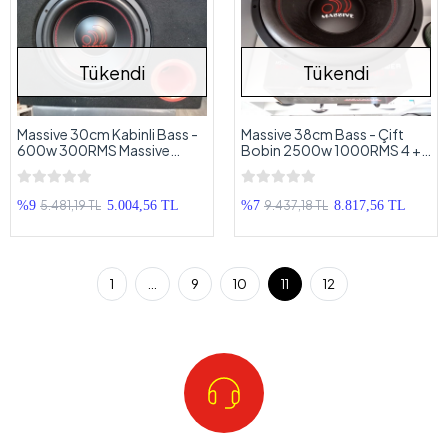
Tükendi
Tükendi
Massive 30cm Kabinli Bass -
Massive 38cm Bass - Çift
600w 300RMS Massive
Bobin 2500w 1000RMS 4 +
Subwoofer 30cm
4 Ohm Subwoofer
5.481,19 TL
9.437,18 TL
%9
5.004,56 TL
%7
8.817,56 TL
1
...
9
10
11
12