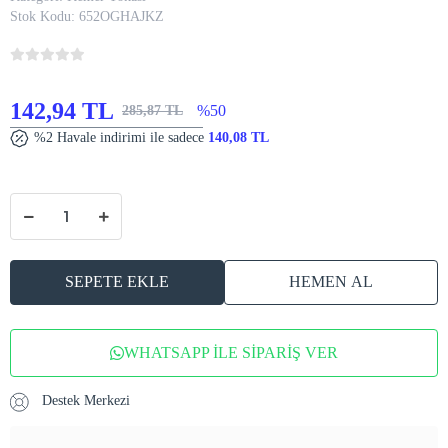
Stok Kodu:
652OGHAJKZ
142,94 TL
%50
285,87 TL
%2 Havale indirimi ile sadece
140,08 TL
SEPETE EKLE
HEMEN AL
WHATSAPP İLE SİPARİŞ VER
Destek Merkezi