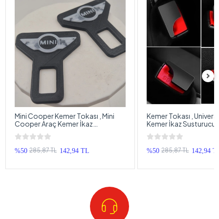
Mini Cooper Kemer Tokası , Mini
Kemer Tokası , Univers
Cooper Araç Kemer İkaz
Kemer İkaz Susturucu 
Susturucu , Mini Cooper Kemer Bip
Bip Susturucu - 2 Adet
Bip Susturucu - 2 Adet
285,87 TL
285,87 TL
%50
142,94 TL
%50
142,94 T