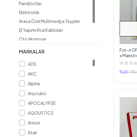
Pandizotlar
Elektronik
Araca Özel Multimedya Teypler
El Yapımı Rca Kabloları
Oto Aksesuar
Hazır Ses Sistemleri
For-x OF
MARKALAR
x Maest
3D
Bakır Am
ADS
1.90
%24
AKC
Alpine
Anycubic
APOCALYPSE
AQOUSTİCS
Areon
Atak