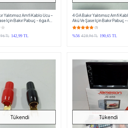
ır Yalıtımsız Amfi Kablo Ucu –
4 GA Bakır Yalıtımsız Amfi Kab
 Için Bakır Pabuç - 6ga Amfi
Akü Ve Şase Için Bakır Pabuç -
osu Ucu – 1 Adet
Güç Kablosu Ucu – 1 Adet
(1)
96 TL
428,96 TL
142,99 TL
%56
190,65 TL
Tükendi
Tükendi