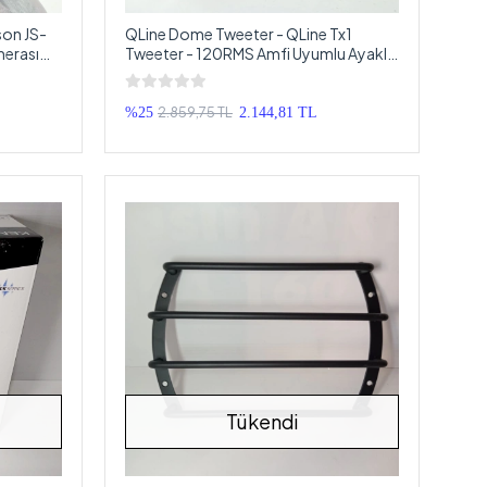
on JS-
QLine Dome Tweeter - QLine Tx1
merası
Tweeter - 120RMS Amfi Uyumlu Ayaklı
Tweeter
2.859,75 TL
%25
2.144,81 TL
Tükendi