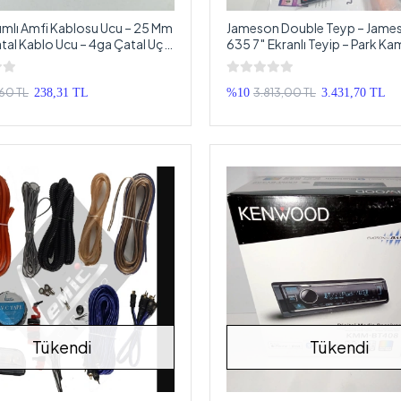
tımlı Amfi Kablosu Ucu – 25 Mm
Jameson Double Teyp – James
atal Kablo Ucu – 4ga Çatal Uç –
635 7″ Ekranlı Teyip – Park Ka
Hediyeli
60 TL
3.813,00 TL
238,31 TL
%10
3.431,70 TL
Tükendi
Tükendi