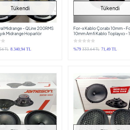
Tükendi
Tükendi
al Midrange - QLine 200RMS
For-x Kablo Çorabı 10mm - F
yık Midrange Hoparlör
10mm Amfi Kablo Toplayıcı - 1
,56 TL
333,64 TL
8.340,94 TL
%79
71,49 TL