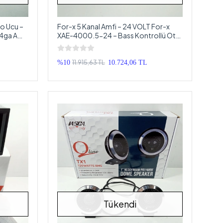
lo Ucu –
For-x 5 Kanal Amfi – 24 VOLT For-x
 4ga Amfi
XAE-4000.5-24 – Bass Kontrollü Oto
Anfi
11.915,63 TL
%10
10.724,06 TL
Tükendi