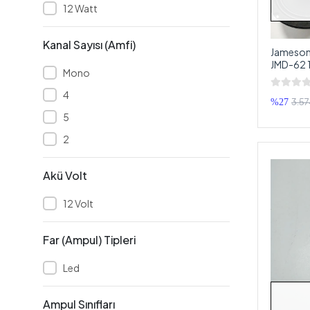
12 Watt
KİNGWİN
Ledon
Kanal Sayısı (Amfi)
Jameson
Ledx
JMD-62 
Mono
Leone
4
LİNKTECH
3.57
%27
5
MACOUSTİC
2
Mag Batteries
MAGİC VOİCE
Akü Volt
MAGİCVOİCE
12 Volt
Magnatech
MASSİVE
Far (Ampul) Tipleri
MBQUART
Led
MEGAVOX
Mikado
Ampul Sınıfları