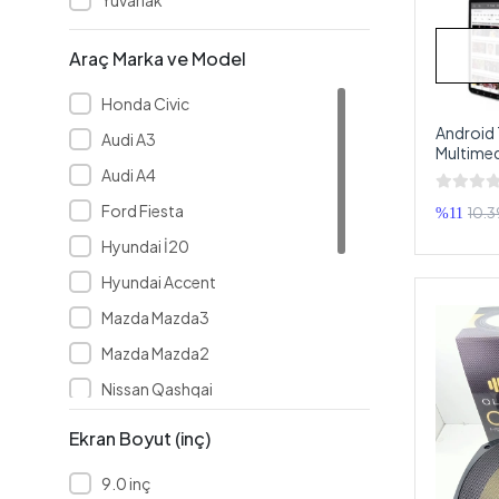
DDPAI
Deaf Bonce
Araç Marka ve Model
DİAMOND
Honda Civic
DİJİTAL AUDİO
Android 
Audi A3
Multimed
DOUBLE
Teyp
Audi A4
DRAGSTER
Ford Fiesta
10.3
%11
DRİVETEC
Hyundai İ20
DURACELL
Hyundai Accent
DYNAMAT
Mazda Mazda3
EDGE
Mazda Mazda2
EDİSON
Nissan Qashqai
EUROTEC
Skoda Octavia
Ekran Boyut (inç)
Everest
Opel İnsignia
FOR-X
9.0 inç
Universal