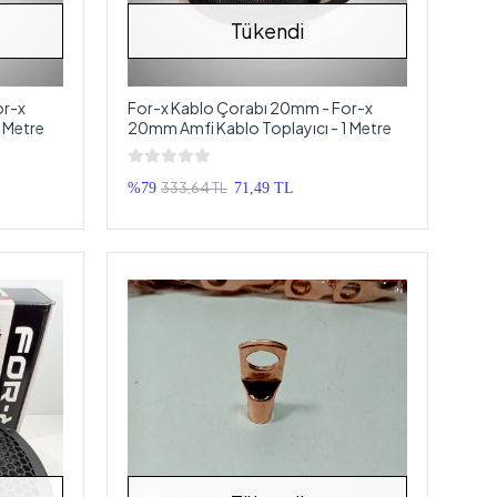
Tükendi
or-x
For-x Kablo Çorabı 20mm - For-x
 Metre
20mm Amfi Kablo Toplayıcı - 1 Metre
333,64 TL
%79
71,49 TL