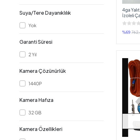
QLİNE
4ga Yalı
Suya/Tere Dayanıklılık
REİSS
İzoleli Ç
2 Adet
ROADSTAR
Yok
762,
%69
RockAlpha
Garanti Süresi
S-LİNK
2 Yıl
Soldex
SONY
Kamera Çözünürlük
SOUNDMAX
1440P
SOUNDWAY
STALWART
Kamera Hafıza
SUNGATE
32 GB
Sunup
Titan Audio
Kamera Özellikleri
TOFAŞ