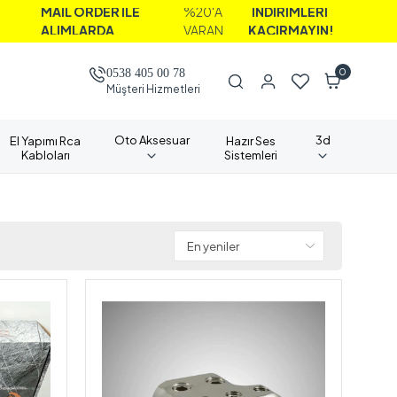
 İLE
%20'A
İNDİRİMLERİ
N
A
VARAN
KAÇIRMAYIN!
A
0
0538 405 00 78
Müşteri Hizmetleri
Oto Aksesuar
3d
El Yapımı Rca
Hazır Ses
Kabloları
Sistemleri