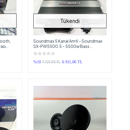
Tükendi
tooth,
Soundmax 5 Kanal Amfi – Soundmax
ası
SX-PW5500.5 – 5500w Bass
Kontrollü Oto Anfi
7.721,33 TL
%10
6.911,06 TL