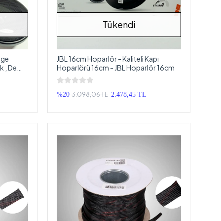
Tükendi
nge
JBL 16cm Hoparlör - Kaliteli Kapı
 , Demir
Hoparlörü 16cm - JBL Hoparlör 16cm
3.098,06 TL
%20
2.478,45 TL