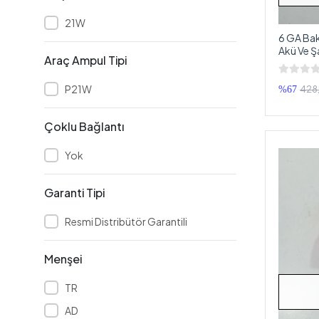
MOBASS
21W
Mtech
6 GA Bak
Akü Ve Şase
MUSİCA
Araç Ampul Tipi
Güç Kabl
NAVİGOLD
P21W
428,
%67
Newfron
Çoklu Bağlantı
Philips
PİONEER
Yok
PİRANHA
Garanti Tipi
Plato
POLAXTOR
Resmi Distribütör Garantili
Powerbass
Menşei
POWERMASTER
POWERWAY
TR
Premio
AD