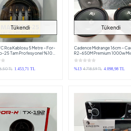
Tükendi
Tükendi
C Rca Kablosu 5 Metre – For-
Cadence Midrange 16cm – C
ro-25 Tam Profesyonel %100
R2-650M Premium 1000w Mid
fi Rca Kablosu
Cadence 16 cm Midrange Hop
6,50 TL
4.718,59 TL
1.453,71 TL
%13
4.098,98 TL