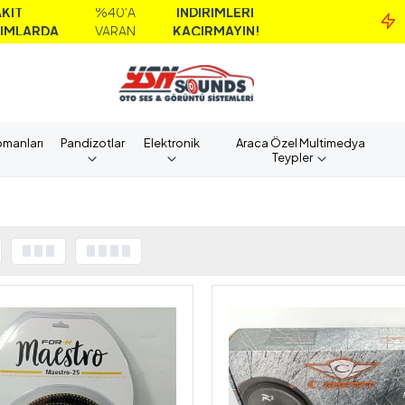
0'A
İNDİRİMLERİ
MAİL ORDER
RAN
KAÇIRMAYIN!
ALIMLARD
pmanları
Pandizotlar
Elektronik
Araca Özel Multimedya
Teypler