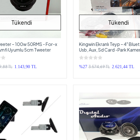
Tükendi
Tükendi
eeter – 100w 50RMS - For-x
Kingwin Ekranlı Teyp – 4" Blue
Amfi Uyumlu 5cm Tweeter
Usb, Aux, Sd Card -Park Kamer
Hediyeli
9,88 TL
3.574,69 TL
1.143,90 TL
%27
2.621,44 TL