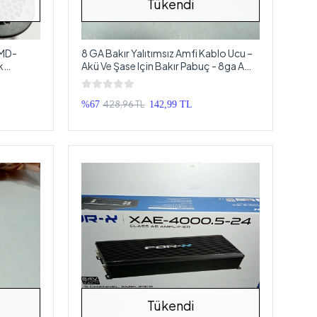
Tükendi
XMD-
8 GA Bakır Yalıtımsız Amfi Kablo Ucu –
k
Akü Ve Şase Için Bakır Pabuç - 8ga Amfi
Güç Kablosu Ucu – 1 Adet
428,96 TL
%67
142,99 TL
Tükendi