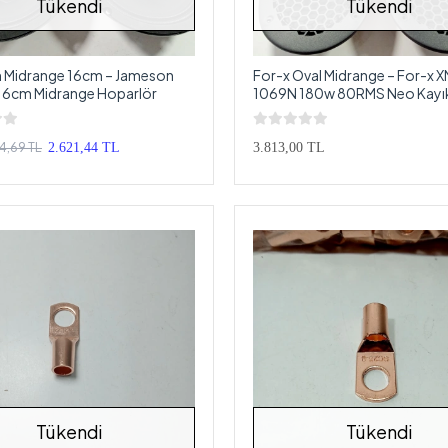
Tükendi
Tükendi
 Midrange 16cm – Jameson
For-x Oval Midrange – For-x 
16cm Midrange Hoparlör
1069N 180w 80RMS Neo Kayı
Midrange Hoparlör
4,69 TL
2.621,44 TL
3.813,00 TL
Tükendi
Tükendi