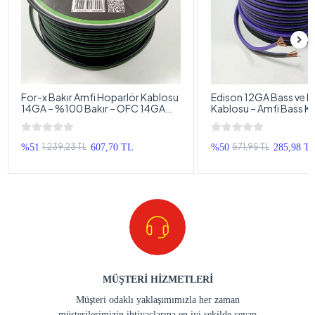
For-x Bakır Amfi Hoparlör Kablosu
Edison 12GA Bass ve H
14GA – %100 Bakır – OFC 14GA
Kablosu – Amfi Bass K
Anfi Bass Kablosu – 5 Metre
– 5 Metre
1.239,23 TL
571,95 TL
%51
607,70 TL
%50
285,98 T
MÜŞTERİ HİZMETLERİ
Müşteri odaklı yaklaşımımızla her zaman
müşterilerimizin ihtiyaçlarına en iyi şekilde cevap