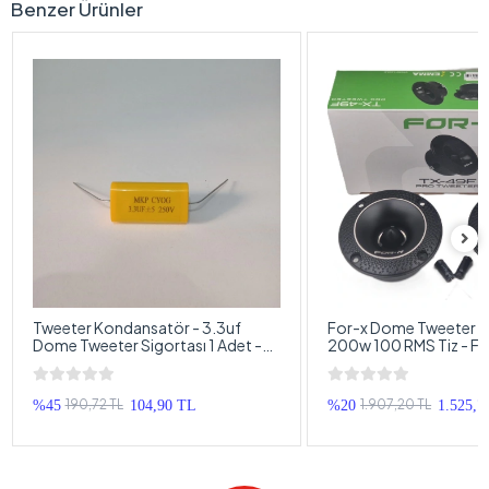
Benzer Ürünler
Tweeter Kondansatör - 3.3uf
For-x Dome Tweeter 
Dome Tweeter Sigortası 1 Adet -
200w 100 RMS Tiz - F
Bütün Markalarla Uyumlu
10cm Dome Tweeter
190,72 TL
1.907,20 TL
%45
104,90 TL
%20
1.525,7