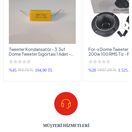
Tweeter Kondansatör - 3.3uf
For-x Dome Tweeter 
Dome Tweeter Sigortası 1 Adet -
200w 100 RMS Tiz - F
Bütün Markalarla Uyumlu
10cm Dome Tweeter
190,72 TL
1.907,20 TL
%45
104,90 TL
%20
1.525,7
MÜŞTERİ HİZMETLERİ