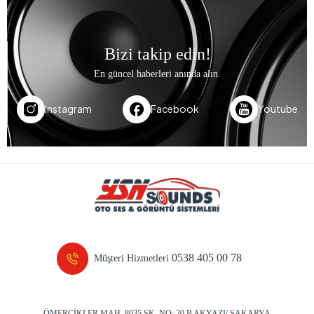
Bizi takip edin!
En güncel haberleri anında alın.
Instagram
Facebook
Youtube
0538 405 00 78
Müşteri Hizmetleri
ÖMERCİKLER MAH. 8035 SK. NO: 20 B AKYAZI/ SAKARYA