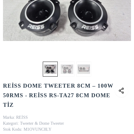
REİSS DOME TWEETER 8CM – 100W
50RMS - REİSS RS-TA27 8CM DOME
TİZ
Marka:
REİSS
Kategori:
Tweeter & Dome Tweeter
Stok Kodu:
M1OVUNC8LY