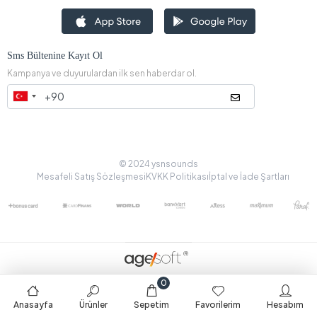
Sms Bültenine Kayıt Ol
Kampanya ve duyurulardan ilk sen haberdar ol.
© 2024 ysnsounds
Mesafeli Satış Sözleşmesi
KVKK Politikası
İptal ve İade Şartları
0
Anasayfa
Ürünler
Sepetim
Favorilerim
Hesabım