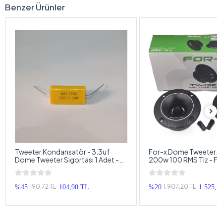
Benzer Ürünler
Tweeter Kondansatör - 3.3uf
For-x Dome Tweeter 
Dome Tweeter Sigortası 1 Adet -
200w 100 RMS Tiz - F
Bütün Markalarla Uyumlu
10cm Dome Tweeter
190,72 TL
1.907,20 TL
%45
104,90 TL
%20
1.525,7