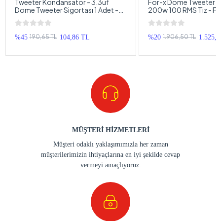
Tweeter Kondansatör - 3.3uf
For-x Dome Tweeter 
Dome Tweeter Sigortası 1 Adet -
200w 100 RMS Tiz - F
Bütün Markalarla Uyumlu
10cm Dome Tweeter
190,65 TL
1.906,50 TL
%45
104,86 TL
%20
1.525,
MÜŞTERİ HİZMETLERİ
Müşteri odaklı yaklaşımımızla her zaman
müşterilerimizin ihtiyaçlarına en iyi şekilde cevap
vermeyi amaçlıyoruz.