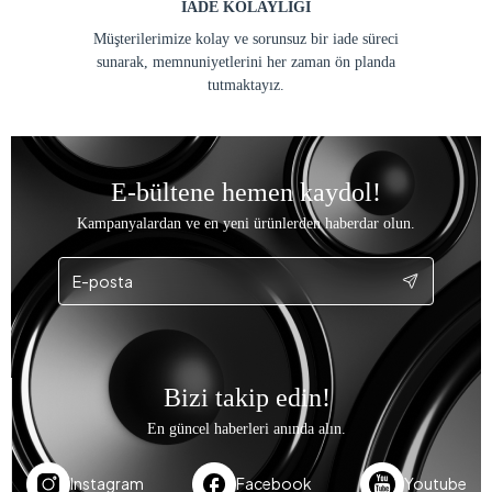
İADE KOLAYLIĞI
Müşterilerimize kolay ve sorunsuz bir iade süreci
sunarak, memnuniyetlerini her zaman ön planda
tutmaktayız.
E-bültene hemen kaydol!
Kampanyalardan ve en yeni ürünlerden haberdar olun.
Bizi takip edin!
En güncel haberleri anında alın.
Instagram
Facebook
Youtube