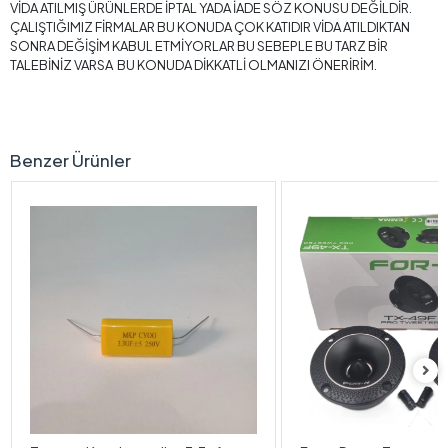
VİDA ATILMIŞ ÜRÜNLERDE İPTAL YADA İADE SÖZ KONUSU DEĞİLDİR.
ÇALIŞTIĞIMIZ FİRMALAR BU KONUDA ÇOK KATIDIR VİDA ATILDIKTAN
SONRA DEĞİŞİM KABUL ETMİYORLAR BU SEBEPLE BU TARZ BİR
TALEBİNİZ VARSA BU KONUDA DİKKATLİ OLMANIZI ÖNERİRİM.
Benzer Ürünler