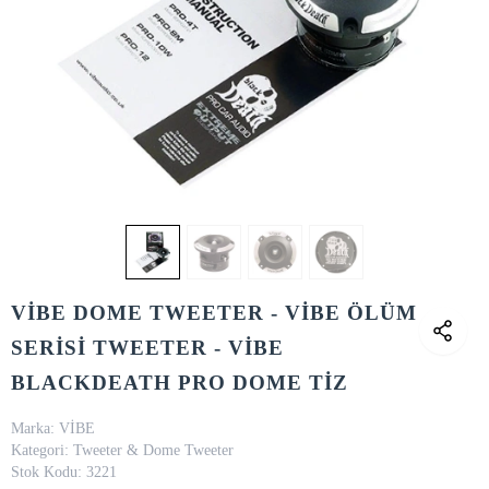
VİBE DOME TWEETER - VİBE ÖLÜM
SERİSİ TWEETER - VİBE
BLACKDEATH PRO DOME TİZ
Marka:
VİBE
Kategori:
Tweeter & Dome Tweeter
Stok Kodu:
3221