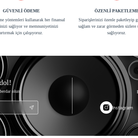
GÜVENLİ ÖDEME
ÖZENLİ PAKETLEM
e yöntemleri kullanarak her finansal
Siparişlerinizi özenle paketleyip 
inizi sağlıyor ve memnuniyetinizi
sağlam ve zarar görmeden sizlere 
artırmak için çalışıyoruz.
sağlıyoruz.
dol!
berdar olun.
Instagram