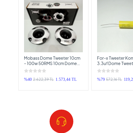
RO
Mobass Dome Tweeter 10cm
For-x Tweeter Kon
E
- 100w 50RMS 10cm Dome
3.3uf Dome Tweete
irek
Tweeter
1 Adet
2.622,39 TL
572,16 TL
 TL
%40
1.573,44 TL
%79
119,