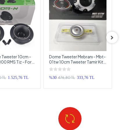
 Tweeter 10cm -
Dome Tweeter Mebranı - Mbt-
Dome
00 RMS Tiz - For-
01tw 10cm Tweeter Tamir Kiti
10cm
0cm Dome Tweeter
- 1 Adet
10c
0 TL
476,80 TL
1.525,76 TL
%30
333,76 TL
%42