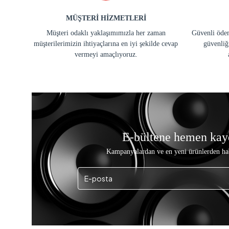
MÜŞTERİ HİZMETLERİ
Müşteri odaklı yaklaşımımızla her zaman
Güvenli ödem
müşterilerimizin ihtiyaçlarına en iyi şekilde cevap
güvenliğ
vermeyi amaçlıyoruz.
E-bültene hemen kay
Kampanyalardan ve en yeni ürünlerden ha