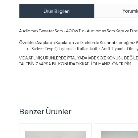
Yoruml
Ürün Bilgileri
Audiomax Tweeter 5cm - 400w Tiz - Audiomax 5cm Kapı ve Dire
Özellikle Araçlarda Kapılarda ve Direklerde Kullanabileceğiniz
Sadece Teyp Çıkışlarında Kullanılabilir Amfi Uyumlu Olma
VİDA ATILMIŞ ÜRÜNLERDE İPTAL YADA İADE SÖZ KONUSU DEĞİLD
TALEBİNİZ VARSA BU KONUDA DİKKATLİ OLMANIZI ÖNERİRİM.
Benzer Ürünler