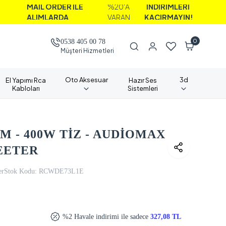
AİL ORDER İLE
%20'A
İNDİRİMLERİ
LIMLARDA
VARAN
KAÇIRMAYIN!
0
0538 405 00 78
Müşteri Hizmetleri
Oto Aksesuar
3d
El Yapımı Rca
Hazır Ses
Kabloları
Sistemleri
 - 400W TİZ - AUDİOMAX
EETER
er
Stok Kodu:
RCWDE73L1E
%2 Havale indirimi ile sadece
327,08 TL