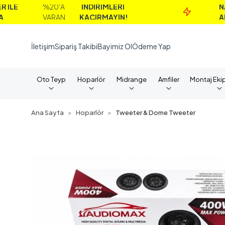
%20'A
İNDİRİMLERİ
NAKİT
VARAN
KAÇIRMAYIN!
ALIMLARD
İletişim
Sipariş Takibi
Bayimiz Ol
Ödeme Yap
Oto Teyp
Hoparlör
Midrange
Amfiler
Montaj Eki
Ana Sayfa
Hoparlör
Tweeter & Dome Tweeter