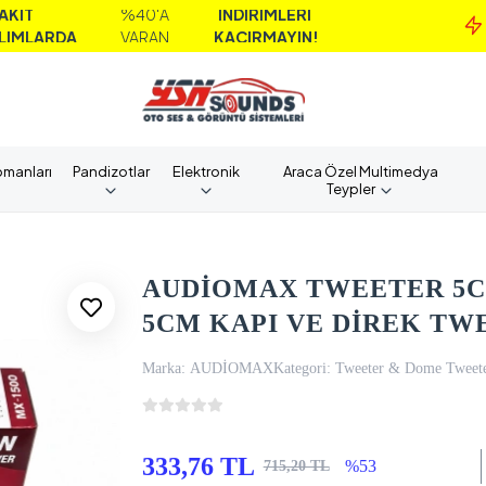
%40'A
İNDİRİMLERİ
M
A
VARAN
KAÇIRMAYIN!
A
pmanları
Pandizotlar
Elektronik
Araca Özel Multimedya
Teypler
AUDİOMAX TWEETER 5CM
5CM KAPI VE DİREK TW
Marka:
AUDİOMAX
Kategori:
Tweeter & Dome Tweet
333,76 TL
%53
715,20 TL