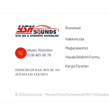
Kurumsal
Hakkımızda
Mağazalarımız
Müşteri Hizmetleri
0538 405 00 78
Havale Bildirim Formu
Kargo Fiyatları
ÖMERCİKLER MAH. 8035 SK. NO:
20 B AKYAZI/ SAKARYA
© 2024 ysnsounds
Mesafeli Satış Sözleşmesi
KVKK Politikası
İpt