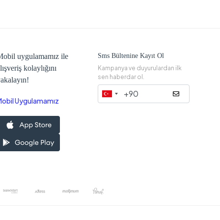
obil uygulamamız ile
Sms Bültenine Kayıt Ol
lışveriş kolaylığını
Kampanya ve duyurulardan ilk
sen haberdar ol.
akalayın!
Mobil Uygulamamız