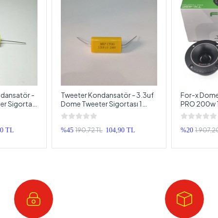
dansatör -
Tweeter Kondansatör - 3.3uf
For-x Dome
r Sigortası
Dome Tweeter Sigortası 1
PRO 200w 1
Adet - Bütün Markalarla
x TX-49F 1
Uyumlu
190,72 TL
1.907,2
20 TL
%45
104,90 TL
%20