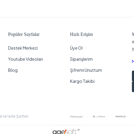
Popüler Sayfalar
Hızlı Erişim
M
a
Destek Merkezi
Üye Ol
y
Youtube Videoları
Siparişlerim
Blog
Şifremi Unuttum
Kargo Takibi
al ve İade Şartları