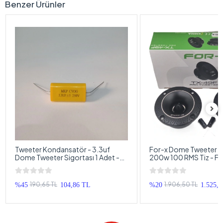
Benzer Ürünler
Tweeter Kondansatör - 3.3uf
For-x Dome Tweeter 
Dome Tweeter Sigortası 1 Adet -
200w 100 RMS Tiz - F
Bütün Markalarla Uyumlu
10cm Dome Tweeter
190,65 TL
1.906,50 TL
%45
104,86 TL
%20
1.525,