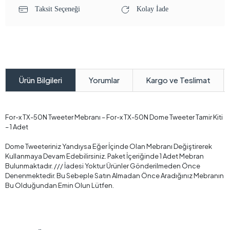
Taksit Seçeneği
Kolay İade
Yorumlar
Kargo ve Teslimat
Ürün Bilgileri
For-x TX-50N Tweeter Mebranı – For-x TX-50N Dome Tweeter Tamir Kiti
– 1 Adet
Dome Tweeteriniz Yandıysa Eğer İçinde Olan Mebranı Değiştirerek
Kullanmaya Devam Edebilirsiniz. Paket İçeriğinde 1 Adet Mebran
Bulunmaktadır. /// İadesi Yoktur Ürünler Gönderilmeden Önce
Denenmektedir. Bu Sebeple Satın Almadan Önce Aradığınız Mebranın
Bu Olduğundan Emin Olun Lütfen.