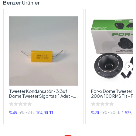
Benzer Ürünler
Tweeter Kondansatör - 3.3uf
For-x Dome Tweeter 
Dome Tweeter Sigortası 1 Adet -
200w 100 RMS Tiz - F
Bütün Markalarla Uyumlu
10cm Dome Tweeter
190,72 TL
1.907,20 TL
%45
104,90 TL
%20
1.525,7