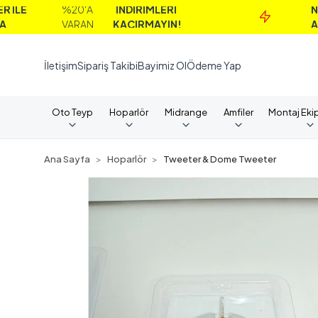
%20'A
İNDİRİMLERİ
NAKİT
VARAN
KAÇIRMAYIN!
ALIMLAR
İletişim
Sipariş Takibi
Bayimiz Ol
Ödeme Yap
Oto Teyp
Hoparlör
Midrange
Amfiler
Montaj Eki
Ana Sayfa
Hoparlör
Tweeter & Dome Tweeter