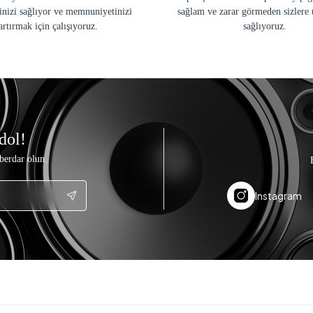
inizi sağlıyor ve memnuniyetinizi
sağlam ve zarar görmeden sizlere 
artırmak için çalışıyoruz.
sağlıyoruz.
dol!
berdar olun.
Instagram