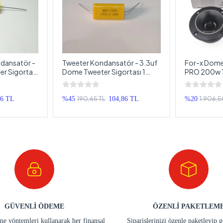
dansatör -
Tweeter Kondansatör - 3.3uf
For-x Dome
r Sigortası
Dome Tweeter Sigortası 1
PRO 200w 1
Adet - Bütün Markalarla
x TX-49F 1
Uyumlu
190,65 TL
1.906,5
16 TL
%45
104,86 TL
%20
GÜVENLİ ÖDEME
ÖZENLİ PAKETLEM
e yöntemleri kullanarak her finansal
Siparişlerinizi özenle paketleyip 