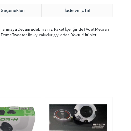
 Seçenekleri
İade ve İptal
llanmaya Devam Edebilirsiniz. Paket İçeriğinde 1 Adet Mebran
Dome Tweeteri İle Uyumludur. /// İadesi Yoktur Ürünler