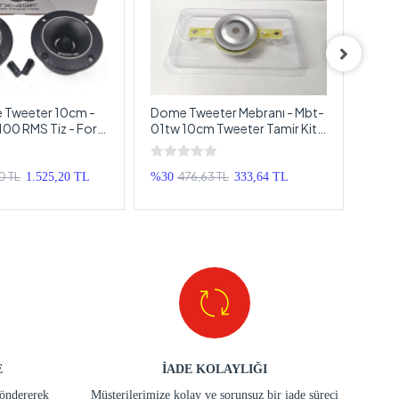
 Tweeter 10cm -
Dome Tweeter Mebranı - Mbt-
Dome
00 RMS Tiz - For-
01tw 10cm Tweeter Tamir Kiti
10cm
0cm Dome Tweeter
- 1 Adet
10c
0 TL
476,63 TL
1.525,20 TL
%30
333,64 TL
%42
E
İADE KOLAYLIĞI
göndererek
Müşterilerimize kolay ve sorunsuz bir iade süreci