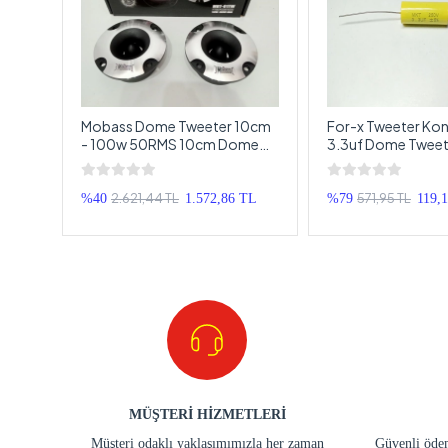
RO
Mobass Dome Tweeter 10cm
For-x Tweeter Kon
E
- 100w 50RMS 10cm Dome
3.3uf Dome Tweete
irek
Tweeter
1 Adet
2.621,44 TL
571,95 TL
TL
%40
1.572,86 TL
%79
119,
MÜŞTERİ HİZMETLERİ
Müşteri odaklı yaklaşımımızla her zaman
Güvenli ödem