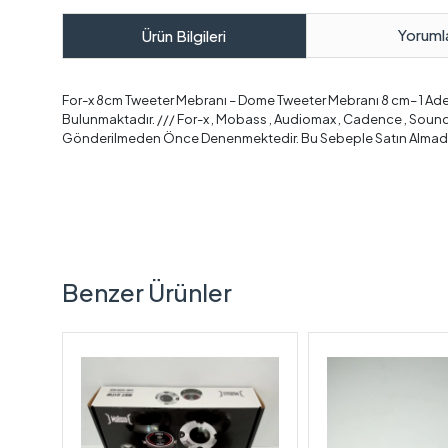
Yoruml
Ürün Bilgileri
For-x 8cm Tweeter Mebranı – Dome Tweeter Mebranı 8 cm– 1 Adet
Bulunmaktadır. /// For-x , Mobass , Audiomax , Cadence , Sound
Gönderilmeden Önce Denenmektedir. Bu Sebeple Satın Almad
Benzer Ürünler