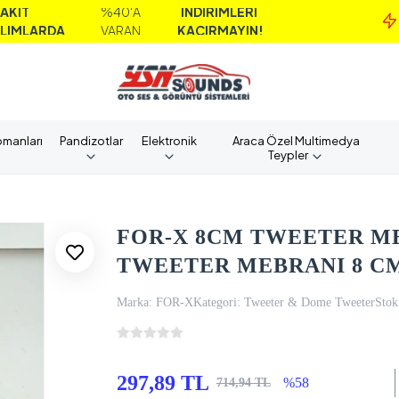
%40'A
İNDİRİMLERİ
DA
VARAN
KAÇIRMAYIN!
pmanları
Pandizotlar
Elektronik
Araca Özel Multimedya
Teypler
FOR-X 8CM TWEETER M
TWEETER MEBRANI 8 CM
Marka:
FOR-X
Kategori:
Tweeter & Dome Tweeter
Stok
297,89 TL
%58
714,94 TL