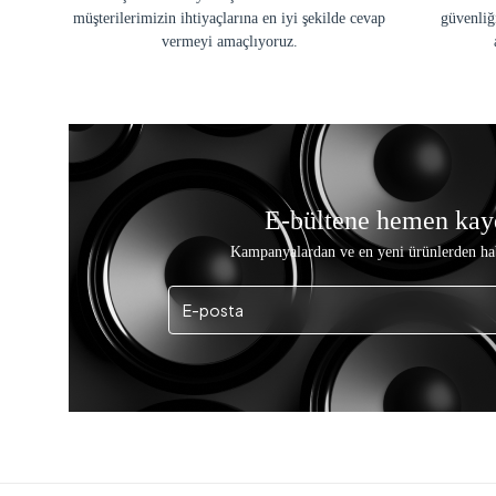
müşterilerimizin ihtiyaçlarına en iyi şekilde cevap
güvenliğ
vermeyi amaçlıyoruz.
E-bültene hemen kay
Kampanyalardan ve en yeni ürünlerden ha