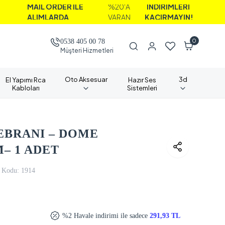
MAİL ORDER İLE
%20'A
İNDİRİMLERİ
ALIMLARDA
VARAN
KAÇIRMAYIN!
0
0538 405 00 78
Müşteri Hizmetleri
Oto Aksesuar
3d
El Yapımı Rca
Hazır Ses
Kabloları
Sistemleri
EBRANI – DOME
– 1 ADET
 Kodu:
1914
%2 Havale indirimi ile sadece
291,93 TL