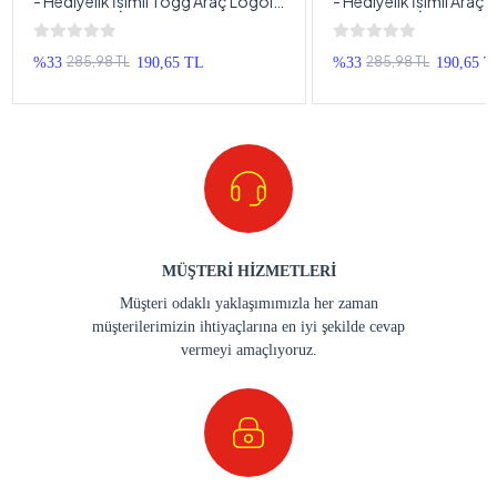
- Hediyelik İsimli Togg Araç Logolu
- Hediyelik İsimli Araç
Anahtarlık - İsimli Araba Anahtarlığı
Anahtarlık - İsimli Hon
Anahtarlığı
285,98 TL
285,98 TL
%33
190,65 TL
%33
190,65 T
MÜŞTERİ HİZMETLERİ
Müşteri odaklı yaklaşımımızla her zaman
müşterilerimizin ihtiyaçlarına en iyi şekilde cevap
vermeyi amaçlıyoruz.