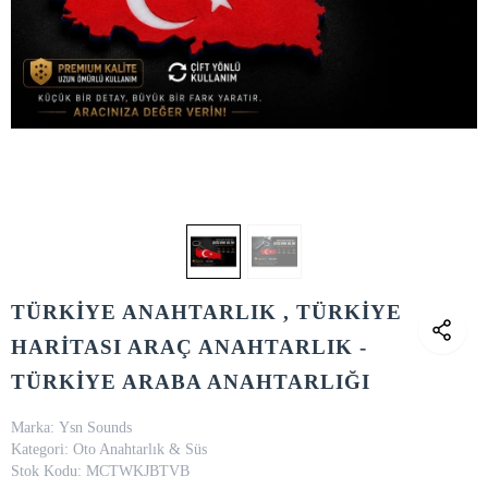
TÜRKİYE ANAHTARLIK , TÜRKİYE
HARİTASI ARAÇ ANAHTARLIK -
TÜRKİYE ARABA ANAHTARLIĞI
Marka:
Ysn Sounds
Kategori:
Oto Anahtarlık & Süs
Stok Kodu:
MCTWKJBTVB