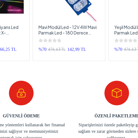
iyans Led
Mavi Modül Led - 12V 4W Mavi
Yeşil Modül 
 X-
Parmak Led - 180 Derece
Parmak Led 
yonlu 64
280LM Profesyonel Modül
280LM Prof
rlı RBG Led
Led - 1 Adet
Led - 1 Adet
ma
476,63 TL
476,63 
766,25 TL
%70
142,99 TL
%70
GÜVENLİ ÖDEME
ÖZENLİ PAKETLEM
e yöntemleri kullanarak her finansal
Siparişlerinizi özenle paketleyip 
inizi sağlıyor ve memnuniyetinizi
sağlam ve zarar görmeden sizlere 
artırmak için çalışıyoruz.
sağlıyoruz.