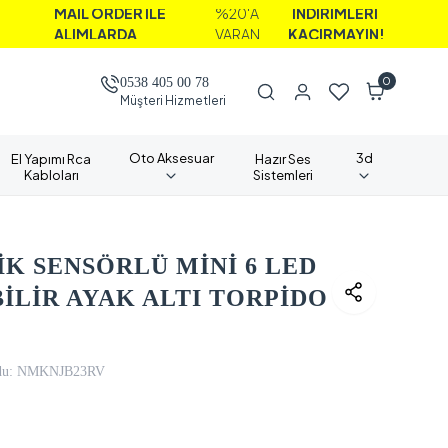
MAİL ORDER İLE
%20'A
İNDİRİMLERİ
ALIMLARDA
VARAN
KAÇIRMAYIN!
0
0538 405 00 78
Müşteri Hizmetleri
Oto Aksesuar
3d
El Yapımı Rca
Hazır Ses
Kabloları
Sistemleri
K SENSÖRLÜ MİNİ 6 LED
İLİR AYAK ALTI TORPİDO
u:
NMKNJB23RV