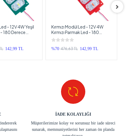
Led - 12V 4W Yeşil
Kırmızı Modül Led - 12V 4W
Bix B
- 180 Derece
Kırmızı Parmak Led - 180
60w 
esyonel Modül
Derece 280LM Profesyonel
Metre
Modül Led - 1 Adet
Power
TL
476,63 TL
142,99 TL
%70
142,99 TL
%14
E
İADE KOLAYLIĞI
göndererek
Müşterilerimize kolay ve sorunsuz bir iade süreci
ulaşmasını
sunarak, memnuniyetlerini her zaman ön planda
tutmaktayız.