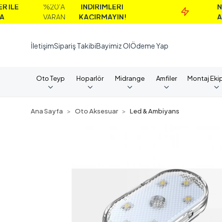
%20'A
İNDİRİMLERİ
NAKİT
VARAN
KAÇIRMAYIN!
ALIMLAR
İletişim
Sipariş Takibi
Bayimiz Ol
Ödeme Yap
Oto Teyp
Hoparlör
Midrange
Amfiler
Montaj Eki
Ana Sayfa
Oto Aksesuar
Led & Ambiyans