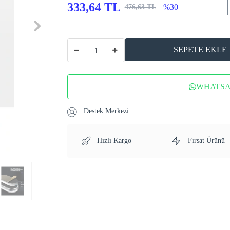
333,64 TL
%30
476,63 TL
SEPETE EKLE
WHATSAP
Destek Merkezi
Hızlı Kargo
Fırsat Ürünü