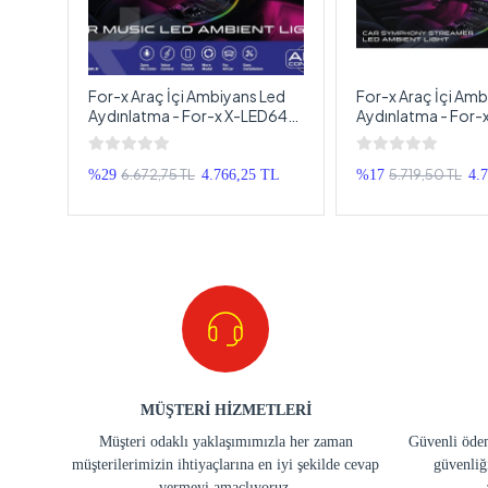
 Neon
For-x Araç İçi Ambiyans Led
For-x Araç İçi Amb
ılan
Aydınlatma - For-x X-LED64P
Aydınlatma - For-x
64 Renkli Müziğe Duyarlı RBG
24LED64P Animas
Led Ambians Aydınlatma
Renkli Müziğe Duya
Ambians Aydınlat
6.672,75 TL
5.719,50 TL
%29
4.766,25 TL
%17
4.
MÜŞTERİ HİZMETLERİ
Müşteri odaklı yaklaşımımızla her zaman
Güvenli ödem
müşterilerimizin ihtiyaçlarına en iyi şekilde cevap
güvenliğ
vermeyi amaçlıyoruz.