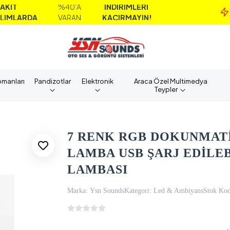
%40'A
İNDİRİMLERİ
DA
VARAN
KAÇIRMAYIN!
pmanları
Pandizotlar
Elektronik
Araca Özel Multimedya
Teypler
7 RENK RGB DOKUNMATİ
LAMBA USB ŞARJ EDİLEB
LAMBASI
Marka:
Ysn Sounds
Kategori:
Led & Ambiyans
Stok Kod