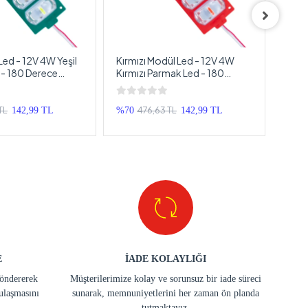
Led - 12V 4W Yeşil
Kırmızı Modül Led - 12V 4W
Bix B
- 180 Derece
Kırmızı Parmak Led - 180
60w 
esyonel Modül
Derece 280LM Profesyonel
Metre
Modül Led - 1 Adet
Power
TL
476,63 TL
142,99 TL
%70
142,99 TL
%14
E
İADE KOLAYLIĞI
göndererek
Müşterilerimize kolay ve sorunsuz bir iade süreci
ulaşmasını
sunarak, memnuniyetlerini her zaman ön planda
tutmaktayız.