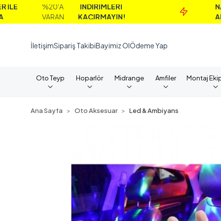
%20'A
İNDİRİMLERİ
NAKİT
VARAN
KAÇIRMAYIN!
ALIMLAR
İletişim
Sipariş Takibi
Bayimiz Ol
Ödeme Yap
Oto Teyp
Hoparlör
Midrange
Amfiler
Montaj Eki
Ana Sayfa
Oto Aksesuar
Led & Ambiyans