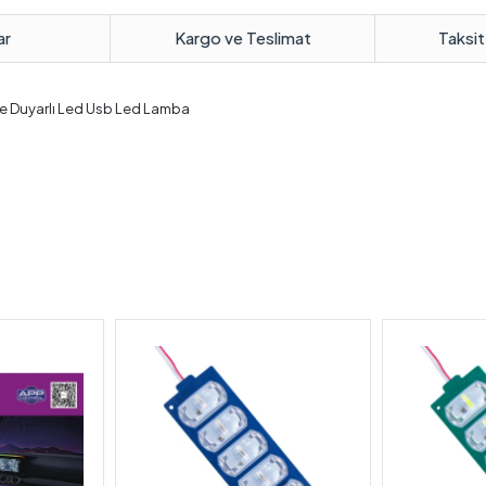
ar
Kargo ve Teslimat
Taksit
se Duyarlı Led Usb Led Lamba