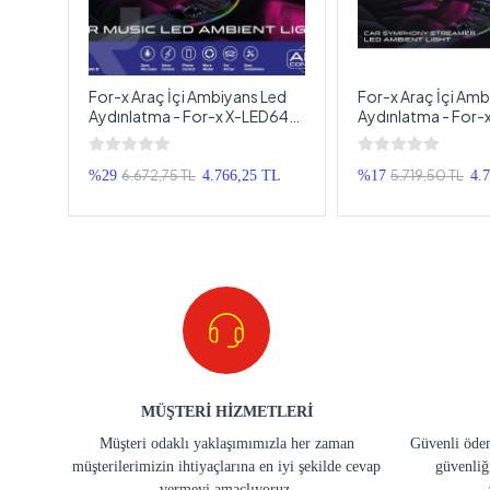
 Neon
For-x Araç İçi Ambiyans Led
For-x Araç İçi Amb
lü -
Aydınlatma - For-x X-LED64P
Aydınlatma - For-x
64 Renkli Müziğe Duyarlı RBG
24LED64P Animas
Led Ambians Aydınlatma
Renkli Müziğe Duya
Ambians Aydınlat
6.672,75 TL
5.719,50 TL
%29
4.766,25 TL
%17
4.
MÜŞTERİ HİZMETLERİ
Müşteri odaklı yaklaşımımızla her zaman
Güvenli ödem
müşterilerimizin ihtiyaçlarına en iyi şekilde cevap
güvenliğ
vermeyi amaçlıyoruz.