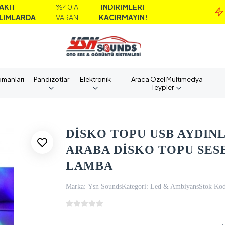
%40'A
İNDİRİMLERİ
M
DA
VARAN
KAÇIRMAYIN!
A
pmanları
Pandizotlar
Elektronik
Araca Özel Multimedya
Teypler
DİSKO TOPU USB AYDINL
ARABA DİSKO TOPU SES
LAMBA
Marka:
Ysn Sounds
Kategori:
Led & Ambiyans
Stok Kod