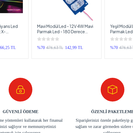
iyans Led
Mavi Modül Led - 12V 4W Mavi
Yeşil Modül 
 X-
Parmak Led - 180 Derece
Parmak Led 
yonlu 64
280LM Profesyonel Modül
280LM Prof
rlı RBG Led
Led - 1 Adet
Led - 1 Adet
ma
476,63 TL
476,63 
766,25 TL
%70
142,99 TL
%70
GÜVENLİ ÖDEME
ÖZENLİ PAKETLEM
e yöntemleri kullanarak her finansal
Siparişlerinizi özenle paketleyip 
inizi sağlıyor ve memnuniyetinizi
sağlam ve zarar görmeden sizlere 
artırmak için çalışıyoruz.
sağlıyoruz.