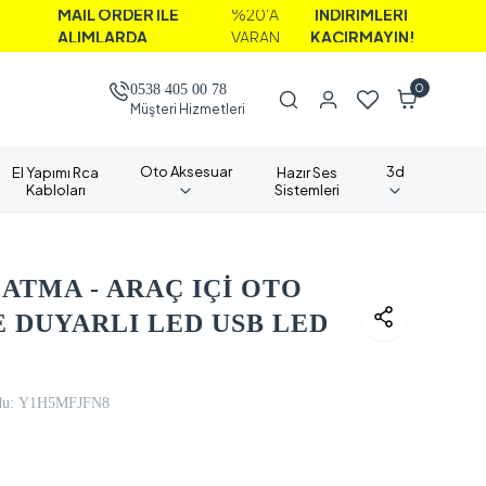
AİL ORDER İLE
%20'A
İNDİRİMLERİ
LIMLARDA
VARAN
KAÇIRMAYIN!
0
0538 405 00 78
Müşteri Hizmetleri
Oto Aksesuar
3d
El Yapımı Rca
Hazır Ses
Kabloları
Sistemleri
ATMA - ARAÇ IÇİ OTO
E DUYARLI LED USB LED
u:
Y1H5MFJFN8