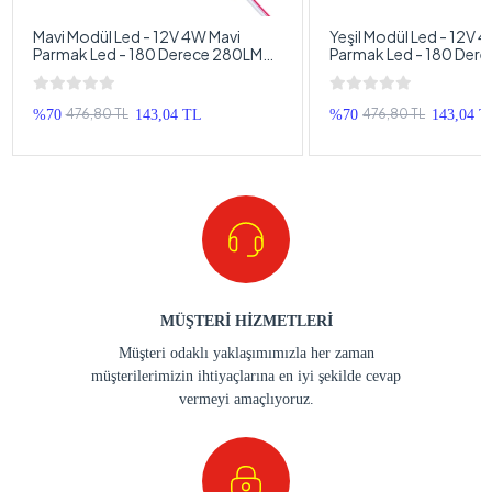
Mavi Modül Led - 12V 4W Mavi
Yeşil Modül Led - 12V 4
Parmak Led - 180 Derece 280LM
Parmak Led - 180 Der
Profesyonel Modül Led - 1 Adet
Profesyonel Modül Led
476,80 TL
476,80 TL
%70
143,04 TL
%70
143,04 T
MÜŞTERİ HİZMETLERİ
Müşteri odaklı yaklaşımımızla her zaman
müşterilerimizin ihtiyaçlarına en iyi şekilde cevap
vermeyi amaçlıyoruz.