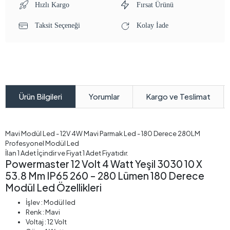
Hızlı Kargo
Fırsat Ürünü
Taksit Seçeneği
Kolay İade
Yorumlar
Kargo ve Teslimat
Ürün Bilgileri
Mavi Modül Led - 12V 4W Mavi Parmak Led - 180 Derece 280LM
Profesyonel Modül Led
İlan 1 Adet İçindir ve Fiyat 1 Adet Fiyatıdır.
Powermaster 12 Volt 4 Watt Yeşil 3030 10 X
53.8 Mm IP65 260 – 280 Lümen 180 Derece
Modül Led Özellikleri
İşlev : Modül led
Renk : Mavi
Voltaj : 12 Volt