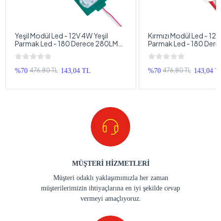
Yeşil Modül Led - 12V 4W Yeşil
Kırmızı Modül Led - 12V
Parmak Led - 180 Derece 280LM
Parmak Led - 180 Der
Profesyonel Modül Led - 1 Adet
Profesyonel Modül Led
476,80 TL
476,80 TL
%70
143,04 TL
%70
143,04 T
MÜŞTERİ HİZMETLERİ
Müşteri odaklı yaklaşımımızla her zaman
müşterilerimizin ihtiyaçlarına en iyi şekilde cevap
vermeyi amaçlıyoruz.