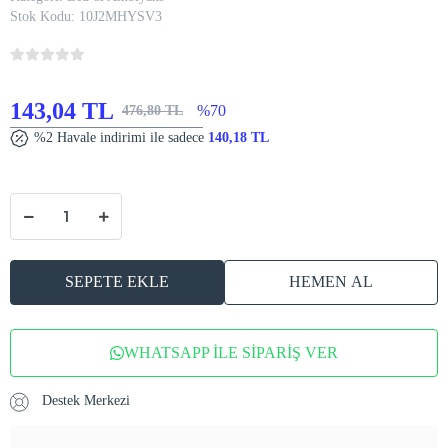
Stok Kodu:
10J2MHYSV3
143,04 TL
%70
476,80 TL
%2 Havale indirimi ile sadece
140,18 TL
SEPETE EKLE
HEMEN AL
WHATSAPP İLE SİPARİŞ VER
Destek Merkezi