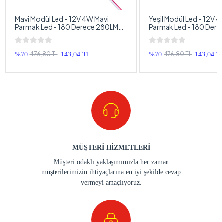
Mavi Modül Led - 12V 4W Mavi
Yeşil Modül Led - 12V 4
Parmak Led - 180 Derece 280LM
Parmak Led - 180 Der
Profesyonel Modül Led - 1 Adet
Profesyonel Modül Led
476,80 TL
476,80 TL
%70
143,04 TL
%70
143,04 T
MÜŞTERİ HİZMETLERİ
Müşteri odaklı yaklaşımımızla her zaman
müşterilerimizin ihtiyaçlarına en iyi şekilde cevap
vermeyi amaçlıyoruz.