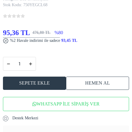
Stok Kodu:
750YEGCL68
95,36 TL
%80
476,80 TL
%2 Havale indirimi ile sadece
93,45 TL
SEPETE EKLE
HEMEN AL
WHATSAPP İLE SİPARİŞ VER
Destek Merkezi