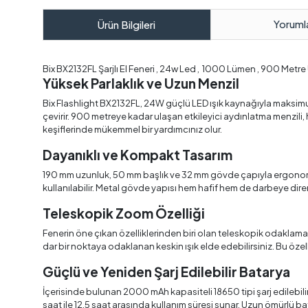
Yoruml
Ürün Bilgileri
Bix BX2132FL Şarjlı El Feneri , 24w Led , 1000 Lümen , 900 Metre
Yüksek Parlaklık ve Uzun Menzil
Bix Flashlight BX2132FL, 24W güçlü LED ışık kaynağıyla maksim
çevirir. 900 metreye kadar ulaşan etkileyici aydınlatma menzil
keşiflerinde mükemmel bir yardımcınız olur.
Dayanıklı ve Kompakt Tasarım
190 mm uzunluk, 50 mm başlık ve 32 mm gövde çapıyla ergonomik v
kullanılabilir. Metal gövde yapısı hem hafif hem de darbeye diren
Teleskopik Zoom Özelliği
Fenerin öne çıkan özelliklerinden biri olan teleskopik odaklama (
dar bir noktaya odaklanan keskin ışık elde edebilirsiniz. Bu özel
Güçlü ve Yeniden Şarj Edilebilir Batarya
İçerisinde bulunan 2000 mAh kapasiteli 18650 tipi şarj edilebil
saat ile 12,5 saat arasında kullanım süresi sunar. Uzun ömürlü bat