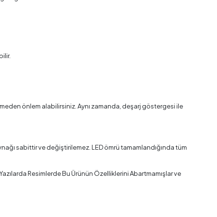
lir.
 bitmeden önlem alabilirsiniz. Aynı zamanda, deşarj göstergesi ile
k kaynağı sabittir ve değiştirilemez. LED ömrü tamamlandığında tüm
a Yazılarda Resimlerde Bu Ürünün Özelliklerini Abartmamışlar ve