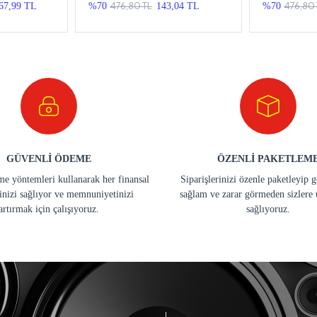
ma
476,80 TL
476,80 
67,99 TL
%70
143,04 TL
%70
GÜVENLİ ÖDEME
ÖZENLİ PAKETLEM
e yöntemleri kullanarak her finansal
Siparişlerinizi özenle paketleyip 
inizi sağlıyor ve memnuniyetinizi
sağlam ve zarar görmeden sizlere 
artırmak için çalışıyoruz.
sağlıyoruz.