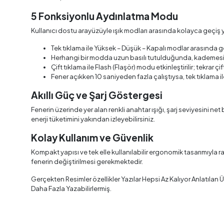
5 Fonksiyonlu Aydınlatma Modu
Kullanıcı dostu arayüzüyle ışık modları arasında kolayca geçiş ya
Tek tıklama ile Yüksek – Düşük – Kapalı modlar arasında ge
Herhangi bir modda uzun basılı tutulduğunda, kademesiz 
Çift tıklama ile Flash (Flaşör) modu etkinleştirilir; tekrar 
Fener açıkken 10 saniyeden fazla çalıştıysa, tek tıklama ile
Akıllı Güç ve Şarj Göstergesi
Fenerin üzerinde yer alan renkli anahtar ışığı, şarj seviyesini ne
enerji tüketimini yakından izleyebilirsiniz.
Kolay Kullanım ve Güvenlik
Kompakt yapısı ve tek elle kullanılabilir ergonomik tasarımıyla r
fenerin değiştirilmesi gerekmektedir.
Gerçekten Resimler özellikler Yazılar Hepsi Az Kalıyor Anlatılan
Daha Fazla Yazabilirlermiş.