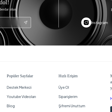
dol!
berdar olun.
Instagram
Popüler Sayfalar
Hızlı Erişim
M
a
Destek Merkezi
Üye Ol
y
Youtube Videoları
Siparişlerim
Blog
Şifremi Unuttum