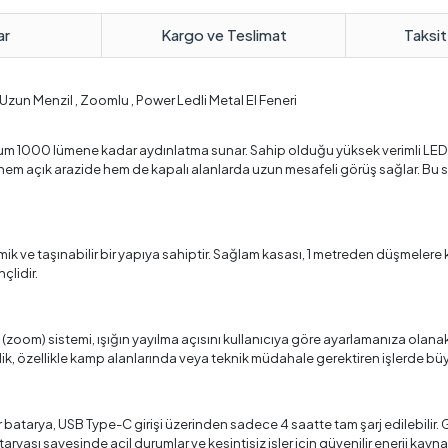
ar
Kargo ve Teslimat
Taksit
 Uzun Menzil , Zoomlu , Power Ledli Metal El Feneri
um 1000 lümene kadar aydınlatma sunar. Sahip olduğu yüksek verimli LED 
i, hem açık arazide hem de kapalı alanlarda uzun mesafeli görüş sağlar. 
e taşınabilir bir yapıya sahiptir. Sağlam kasası, 1 metreden düşmelere ka
çlidir.
zoom) sistemi, ışığın yayılma açısını kullanıcıya göre ayarlamanıza olanak t
lik, özellikle kamp alanlarında veya teknik müdahale gerektiren işlerde büy
ir batarya, USB Type-C girişi üzerinden sadece 4 saatte tam şarj edilebili
aryası sayesinde acil durumlar ve kesintisiz işler için güvenilir enerji kayna