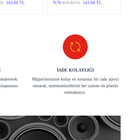
TL
476,80 TL
143,04 TL
%70
143,04 TL
%14
E
İADE KOLAYLIĞI
göndererek
Müşterilerimize kolay ve sorunsuz bir iade süreci
ulaşmasını
sunarak, memnuniyetlerini her zaman ön planda
tutmaktayız.