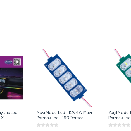
iyans Led
Mavi Modül Led - 12V 4W Mavi
Yeşil Modül 
 X-
Parmak Led - 180 Derece
Parmak Led 
yonlu 64
280LM Profesyonel Modül
280LM Prof
rlı RBG Led
Led - 1 Adet
Led - 1 Adet