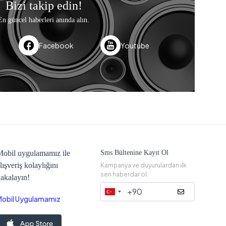
Bizi takip edin!
En güncel haberleri anında alın.
Facebook
Youtube
obil uygulamamız ile
Sms Bültenine Kayıt Ol
lışveriş kolaylığını
Kampanya ve duyurulardan ilk
sen haberdar ol.
akalayın!
Mobil Uygulamamız