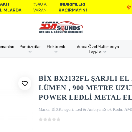
%40'A
İNDİRİMLERİ
MA
A
VARAN
KAÇIRMAYIN!
AL
pmanları
Pandizotlar
Elektronik
Araca Özel Multimedya
Teypler
BİX BX2132FL ŞARJLI EL 
LÜMEN , 900 METRE UZU
POWER LEDLİ METAL EL
Marka:
BİX
Kategori:
Led & Ambiyans
Stok Kodu:
AM