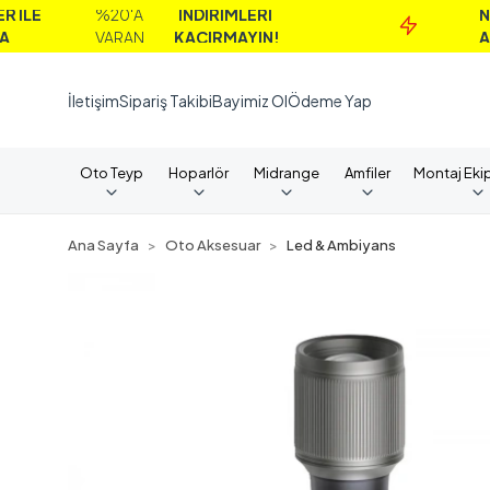
%20'A
İNDİRİMLERİ
NAKİT
VARAN
KAÇIRMAYIN!
ALIMLARD
İletişim
Sipariş Takibi
Bayimiz Ol
Ödeme Yap
Oto Teyp
Hoparlör
Midrange
Amfiler
Montaj Eki
Ana Sayfa
Oto Aksesuar
Led & Ambiyans