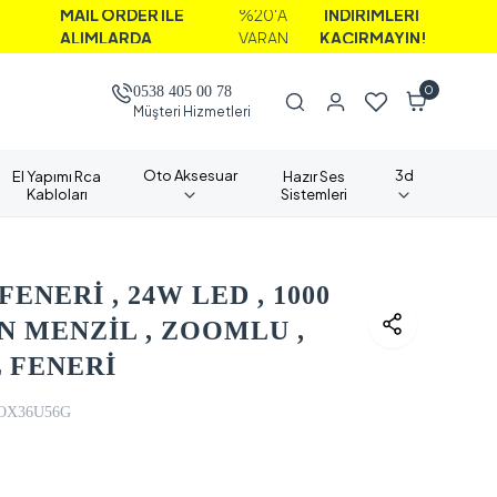
İL ORDER İLE
%20'A
İNDİRİMLERİ
IMLARDA
VARAN
KAÇIRMAYIN!
0
0538 405 00 78
Müşteri Hizmetleri
Oto Aksesuar
3d
El Yapımı Rca
Hazır Ses
Kabloları
Sistemleri
FENERİ , 24W LED , 1000
N MENZİL , ZOOMLU ,
 FENERİ
OX36U56G