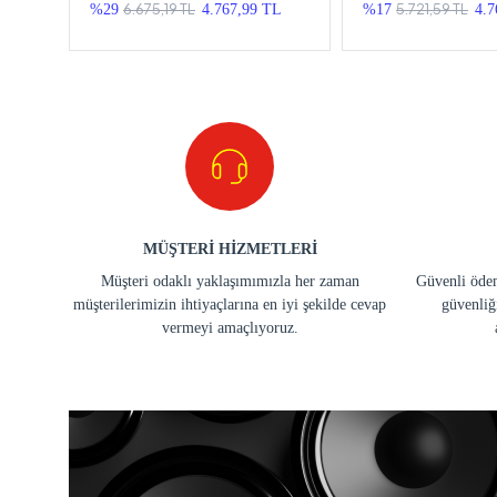
Ambians Aydınlat
6.675,19 TL
5.721,59 TL
%29
4.767,99 TL
%17
4.7
MÜŞTERİ HİZMETLERİ
Müşteri odaklı yaklaşımımızla her zaman
Güvenli ödem
müşterilerimizin ihtiyaçlarına en iyi şekilde cevap
güvenliğ
vermeyi amaçlıyoruz.