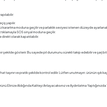
pılabilir:
çiş yapılır.
karartma moduna geçilir ve parlaklık seviyesi istenen düzeyde ayarlanabi
çift tıklamayla SOS sinyal moduna geçilir.
 direkt olarak kapatılabilir.
t bir şekilde gösterir. Bu sayede pil durumunu sürekli takip edebilir ve şarj
ahat taşınır ve pratik şekilde kontrol edilir. Lütfen unutmayın: ürünün ışı
 Ürünü Elinize Aldığında Kaliteyi Anlayacaksınız ve Aydınlatma Yaptığınızd