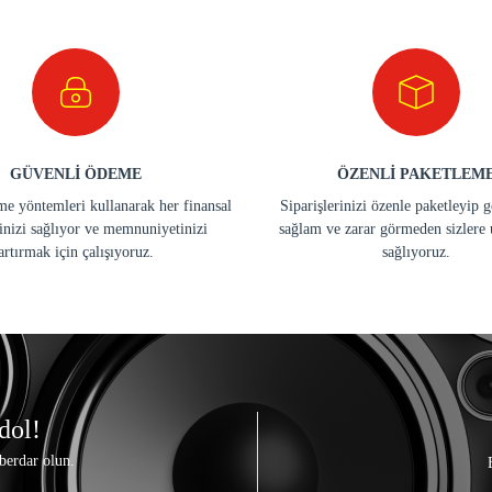
GÜVENLİ ÖDEME
ÖZENLİ PAKETLEM
e yöntemleri kullanarak her finansal
Siparişlerinizi özenle paketleyip 
inizi sağlıyor ve memnuniyetinizi
sağlam ve zarar görmeden sizlere 
artırmak için çalışıyoruz.
sağlıyoruz.
dol!
berdar olun.