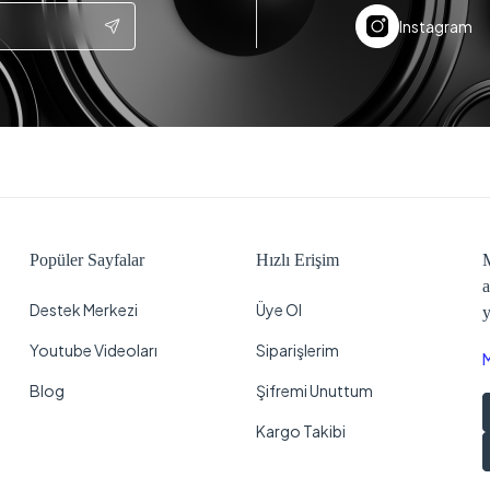
Instagram
Popüler Sayfalar
Hızlı Erişim
M
a
Destek Merkezi
Üye Ol
y
Youtube Videoları
Siparişlerim
Blog
Şifremi Unuttum
Kargo Takibi