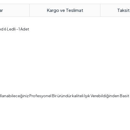
ar
Kargo ve Teslimat
Taksit
d 6 Ledli - 1 Adet
lanabileceğiniz Profesyonel Bir üründür kaliteli Işık Verebildiğinden Bas