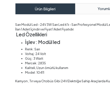
Yoruml
Ürün Bilgileri
Sarı Modül Led - 24V 3W Sarı Led 6'lı - Sarı Profesyonel Modül Le
İlan 1 Adet İçindir ve Fiyat 1 Adet Fiyatıdır.
Led Özellikleri
İşlev : Modül led
Renk : Sarı
Voltaj : 24 Volt
Güç : 3 Watt
Mercek : 2835
Kaliteli, Uzun ömürlü kullanım
Model : 10411
Kamyon , Tır veya Otobüs Gibi 24V Elektriğe Sahip Araçlarda Kul