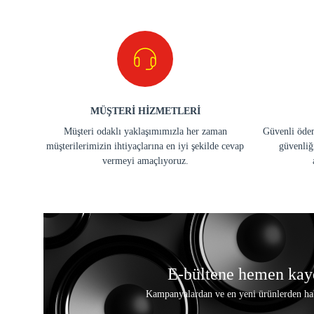
MÜŞTERİ HİZMETLERİ
Müşteri odaklı yaklaşımımızla her zaman
Güvenli ödem
müşterilerimizin ihtiyaçlarına en iyi şekilde cevap
güvenliğ
vermeyi amaçlıyoruz.
E-bültene hemen kay
Kampanyalardan ve en yeni ürünlerden ha