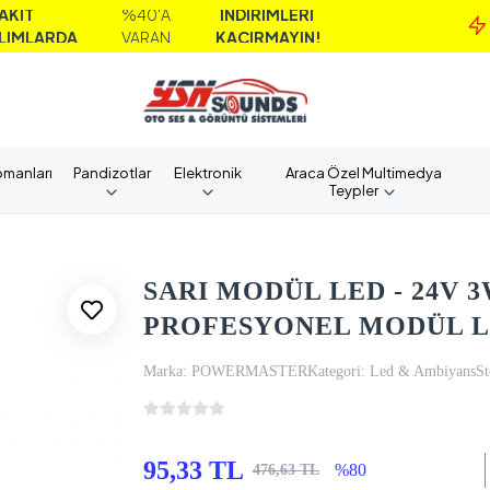
%40'A
İNDİRİMLERİ
M
A
VARAN
KAÇIRMAYIN!
A
pmanları
Pandizotlar
Elektronik
Araca Özel Multimedya
Teypler
SARI MODÜL LED - 24V 3W
PROFESYONEL MODÜL LED
Marka:
POWERMASTER
Kategori:
Led & Ambiyans
St
95,33 TL
%80
476,63 TL