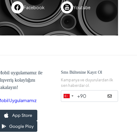
Facebook
Youtube
obil uygulamamız ile
Sms Bültenine Kayıt Ol
lışveriş kolaylığını
Kampanya ve duyurulardan ilk
sen haberdar ol.
akalayın!
Mobil Uygulamamız