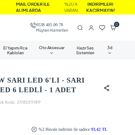
AİL ORDER İLE
%20'A
İNDİRİMLERİ
LIMLARDA
VARAN
KAÇIRMAYIN!
0
0538 405 00 78
Müşteri Hizmetleri
Oto Aksesuar
3d
El Yapımı Rca
Hazır Ses
Kabloları
Sistemleri
 SARI LED 6'LI - SARI
 6 LEDLİ - 1 ADET
ok Kodu:
ZINB2FF0PP
%2 Havale indirimi ile sadece
93,42 TL