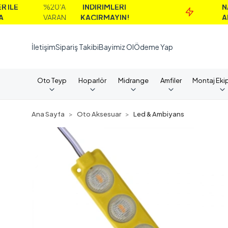
%20'A
İNDİRİMLERİ
NAKİT
VARAN
KAÇIRMAYIN!
ALIMLARD
İletişim
Sipariş Takibi
Bayimiz Ol
Ödeme Yap
Oto Teyp
Hoparlör
Midrange
Amfiler
Montaj Eki
Ana Sayfa
Oto Aksesuar
Led & Ambiyans