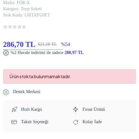
Marka:
FOR-X
Kategori:
Teyp Soketi
Stok Kodu:
L6ITAYG0ET
286,70 TL
%54
621,18 TL
%2 Havale indirimi ile sadece
280,97 TL
Ürün stokta bulunmamaktadır.
Destek Merkezi
Hızlı Kargo
Fırsat Ürünü
Taksit Seçeneği
Kolay İade