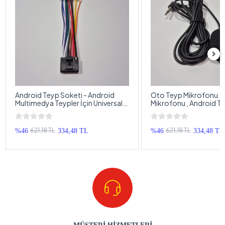
Android Teyp Soketi - Android
Oto Teyp Mikrofonu , 
Multimedya Teypler İçin Universal
Mikrofonu , Android Te
Teyp Soketi - Android Oem
uyumlu Teyp Mikrofon
Double Teyp Soketi
621,18 TL
621,18 TL
%46
334,48 TL
%46
334,48 TL