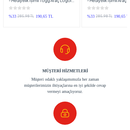
- Hediyelik İsimli Togg Araç Logolu
- Hediyelik İsimli Araç
Anahtarlık - İsimli Araba Anahtarlığı
Anahtarlık - İsimli Hon
Anahtarlığı
285,98 TL
285,98 TL
%33
190,65 TL
%33
190,65 T
MÜŞTERİ HİZMETLERİ
Müşteri odaklı yaklaşımımızla her zaman
müşterilerimizin ihtiyaçlarına en iyi şekilde cevap
vermeyi amaçlıyoruz.