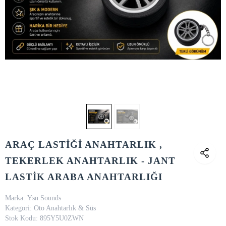
ARAÇ LASTİĞİ ANAHTARLIK ,
TEKERLEK ANAHTARLIK - JANT
LASTİK ARABA ANAHTARLIĞI
Marka:
Ysn Sounds
Kategori:
Oto Anahtarlık & Süs
Stok Kodu:
895Y5U0ZWN