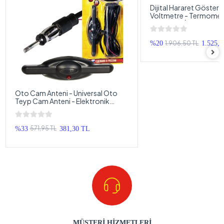
Dijital Hararet Gösterg
Voltmetre - Termomet
Voltmetre İkisi Bir Ara
1.906,50 TL
%20
1.525,
Oto Cam Anteni - Universal Oto
Teyp Cam Anteni - Elektronik
Anten Kablosu
571,95 TL
%33
381,30 TL
MÜŞTERİ HİZMETLERİ