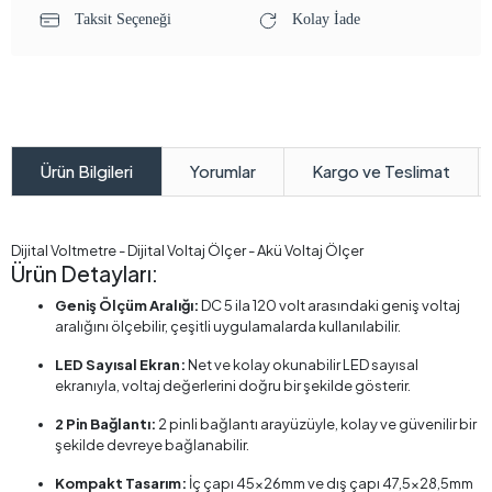
Taksit Seçeneği
Kolay İade
Yorumlar
Kargo ve Teslimat
Ürün Bilgileri
Dijital Voltmetre - Dijital Voltaj Ölçer - Akü Voltaj Ölçer
Ürün Detayları:
Geniş Ölçüm Aralığı:
DC 5 ila 120 volt arasındaki geniş voltaj
aralığını ölçebilir, çeşitli uygulamalarda kullanılabilir.
LED Sayısal Ekran:
Net ve kolay okunabilir LED sayısal
ekranıyla, voltaj değerlerini doğru bir şekilde gösterir.
2 Pin Bağlantı:
2 pinli bağlantı arayüzüyle, kolay ve güvenilir bir
şekilde devreye bağlanabilir.
Kompakt Tasarım:
İç çapı 45x26mm ve dış çapı 47,5x28,5mm