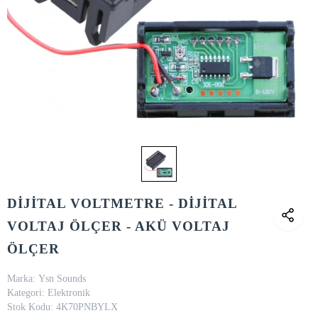
DİJİTAL VOLTMETRE - DİJİTAL
VOLTAJ ÖLÇER - AKÜ VOLTAJ
ÖLÇER
Marka:
Ysn Sounds
Kategori:
Elektronik
Stok Kodu:
4K70PNBYLX