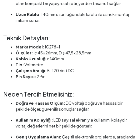
olan kompakt bir yapıya sahiptir, yerden tasarruf sağlar.
Uzun Kablo:
140mm uzunluğundaki kablo ile esnek montaj
imkanı sunar.
Teknik Detayları:
Marka Model:
IC278-1
Ölçüler:
İç 45x26mm, Dış 47,5x28,5mm
Kablo Uzunluğu:
140mm
Tip:
Voltmetre
Çalışma Aralığı:
5-120 Volt DC
Pin Sayısı:
2 Pin
Neden Tercih Etmelisiniz:
Doğru ve Hassas Ölçüm:
DC voltajı doğru ve hassas bir
şekilde ölçer, güvenilir sonuçlar sağlar.
Kullanım Kolaylığı:
LED sayısal ekranıyla kullanımı kolaydır,
voltaj değerlerini net bir şekilde gösterir.
Geniş Uygulama Alanı:
Çeşitli elektronik projelerde, araçlarda