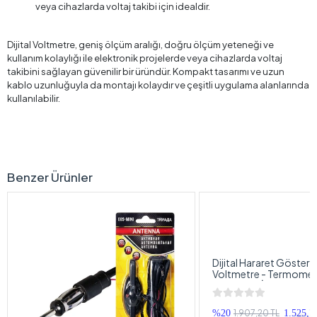
veya cihazlarda voltaj takibi için idealdir.
Dijital Voltmetre, geniş ölçüm aralığı, doğru ölçüm yeteneği ve
kullanım kolaylığı ile elektronik projelerde veya cihazlarda voltaj
takibini sağlayan güvenilir bir üründür. Kompakt tasarımı ve uzun
kablo uzunluğuyla da montajı kolaydır ve çeşitli uygulama alanlarında
kullanılabilir.
Benzer Ürünler
Dijital Hararet Gösterg
Voltmetre - Termomet
Voltmetre İkisi Bir Ara
1.907,20 TL
%20
1.525,7