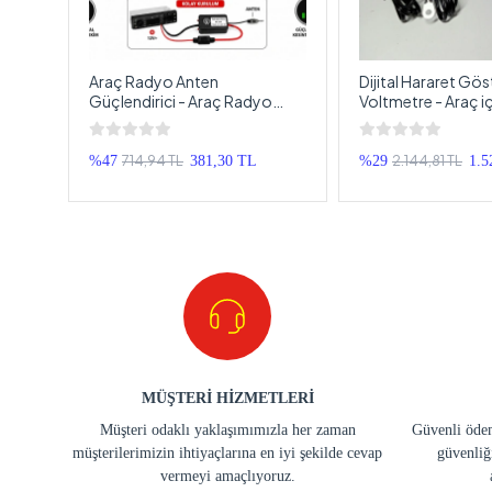
al
Araç Radyo Anten
Dijital Hararet Gös
es-
Güçlendirici - Araç Radyo
Voltmetre - Araç iç
blosu
Anteni Sinyal Güçlendirici -
ve Akü Şarj Göster
Teyp Anten Sinyal Gücü
Arttırıcı
714,94 TL
2.144,81 TL
%47
381,30 TL
%29
1.5
MÜŞTERİ HİZMETLERİ
Müşteri odaklı yaklaşımımızla her zaman
Güvenli ödem
müşterilerimizin ihtiyaçlarına en iyi şekilde cevap
güvenliğ
vermeyi amaçlıyoruz.