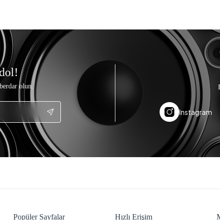
dol!
berdar olun.
Instagram
Popüler Sayfalar
Hızlı Erişim
M