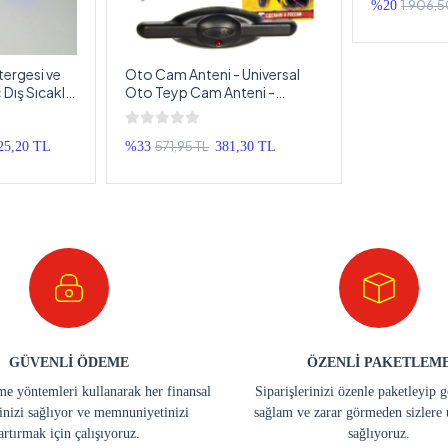
1.906,5
%20
tergesi ve
Oto Cam Anteni - Universal
 Dış Sıcaklık
Oto Teyp Cam Anteni -
gesi
Elektronik Anten Kablosu
571,95 TL
25,20 TL
%33
381,30 TL
GÜVENLİ ÖDEME
ÖZENLİ PAKETLEM
e yöntemleri kullanarak her finansal
Siparişlerinizi özenle paketleyip 
inizi sağlıyor ve memnuniyetinizi
sağlam ve zarar görmeden sizlere 
artırmak için çalışıyoruz.
sağlıyoruz.