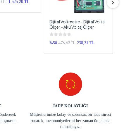
0 TL
1.525,20 TL
Dijital Voltmetre - Dijital Voltaj
Mini
Ölçer - Akü Voltaj Ölçer
Sigor
Sigor
Amp
476,63 TL
%50
238,31 TL
%80
E
İADE KOLAYLIĞI
göndererek
Müşterilerimize kolay ve sorunsuz bir iade süreci
ulaşmasını
sunarak, memnuniyetlerini her zaman ön planda
tutmaktayız.