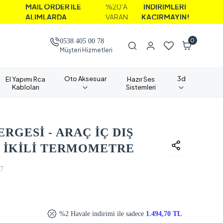
L ORDER İLE
%20'A
İNDİRİMLERİ
IMLARDA
VARAN
KAÇIRMAYIN!
0
0538 405 00 78
Müşteri Hizmetleri
Oto Aksesuar
3d
El Yapımı Rca
Hazır Ses
Kabloları
Sistemleri
RGESİ - ARAÇ İÇ DIŞ
- İKİLİ TERMOMETRE
7
%2 Havale indirimi ile sadece
1.494,70 TL