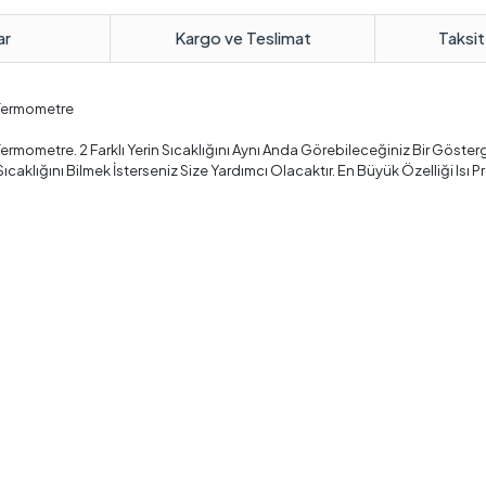
ar
Kargo ve Teslimat
Taksit
i Termometre
li Termometre. 2 Farklı Yerin Sıcaklığını Aynı Anda Görebileceğiniz Bir Göste
caklığını Bilmek İsterseniz Size Yardımcı Olacaktır. En Büyük Özelliği Isı