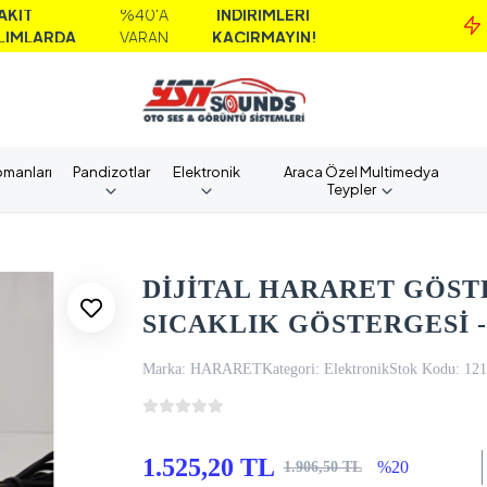
%40'A
İNDİRİMLERİ
MAİ
VARAN
KAÇIRMAYIN!
AL
pmanları
Pandizotlar
Elektronik
Araca Özel Multimedya
Teypler
DİJİTAL HARARET GÖSTE
SICAKLIK GÖSTERGESİ 
Marka:
HARARET
Kategori:
Elektronik
Stok Kodu:
121
1.525,20 TL
%20
1.906,50 TL