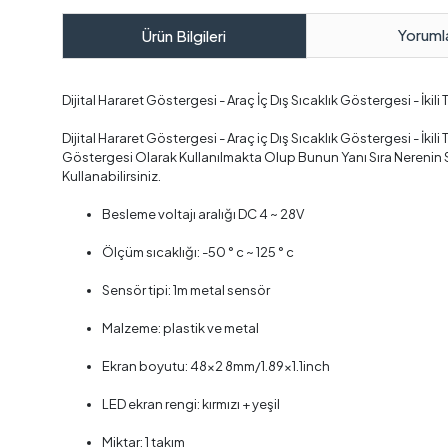
Yoruml
Ürün Bilgileri
Dijital Hararet Göstergesi - Araç İç Dış Sıcaklık Göstergesi - İkil
Dijital Hararet Göstergesi - Araç iç Dış Sıcaklık Göstergesi - İki
Göstergesi Olarak Kullanılmakta Olup Bunun Yanı Sıra Nerenin Sı
Kullanabilirsiniz.
Besleme voltajı aralığı DC 4 ~ 28V
Ölçüm sıcaklığı: -50 ° c ~ 125 ° c
Sensör tipi: 1m metal sensör
Malzeme: plastik ve metal
Ekran boyutu: 48x2 8mm/1.89x1.1inch
LED ekran rengi: kırmızı + yeşil
Miktar: 1 takım