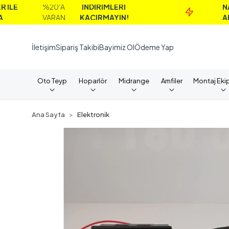
%20'A
İNDİRİMLERİ
NAKİT
VARAN
KAÇIRMAYIN!
ALIMLARDA
İletişim
Sipariş Takibi
Bayimiz Ol
Ödeme Yap
Oto Teyp
Hoparlör
Midrange
Amfiler
Montaj Eki
Ana Sayfa
Elektronik