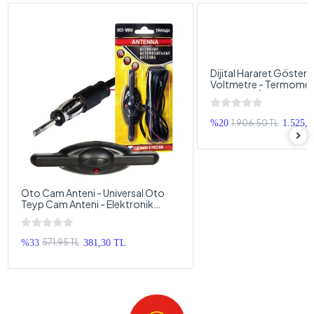
Dijital Hararet Gösterg
Voltmetre - Termomet
Voltmetre İkisi Bir Ara
1.906,50 TL
%20
1.525,
Oto Cam Anteni - Universal Oto
Teyp Cam Anteni - Elektronik
Anten Kablosu
571,95 TL
%33
381,30 TL