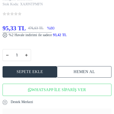
Stok Kodu:
XAJ0NTPMFN
95,33 TL
%80
476,63 TL
%2 Havale indirimi ile sadece
93,42 TL
SEPETE EKLE
HEMEN AL
WHATSAPP İLE SİPARİŞ VER
Destek Merkezi