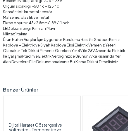
Besleme voltajı aralığı DC 4 ~ 28V
Ölçüm sıcaklığı: -50 ° c ~ 125 ° c
Sensör tipi: 1m metal sensör
Malzeme: plastik ve metal
Ekran boyutu: 48x2 8mm/1.89x1.1inch
LED ekran rengi: Kırmızı +Mavi
Miktar: 1 takım
Ürün Bütün Araçlar İçin Uygundur. Kurulumu Basittir Sadece Kırmızı
Kabloya + Elektrik ve Siyah Kabloya Eksi Elektrik Vermeniz Yeterli
Olacaktır. Tek Dikkat Etmeniz Gereken Yer 4V ile 28V Arasında Elektrik
İle Çalışmaktadır ve Elektrik Verdiğinizde Ürünün Arka Kısmında Yer
Alan Devrelere Elle Dokunmamalısınız Bu Kısma Dikkat Etmelisiniz.
Benzer Ürünler
Dijital Hararet Göstergesi ve
Voltmetre - Termometre ve