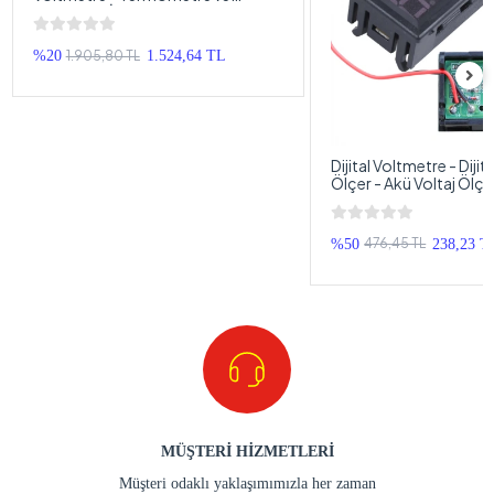
Voltmetre İkisi Bir Arada
1.905,80 TL
%20
1.524,64 TL
Dijital Voltmetre - Dijita
Ölçer - Akü Voltaj Ölçe
476,45 TL
%50
238,23 T
MÜŞTERİ HİZMETLERİ
Müşteri odaklı yaklaşımımızla her zaman