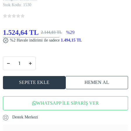
Stok Kodu:
1530
1.524,64 TL
%29
2.144,03 TL
%2 Havale indirimi ile sadece
1.494,15 TL
SEPETE EKLE
HEMEN AL
WHATSAPP İLE SİPARİŞ VER
Destek Merkezi