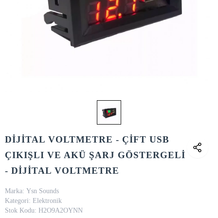
DİJİTAL VOLTMETRE - ÇİFT USB
ÇIKIŞLI VE AKÜ ŞARJ GÖSTERGELİ
- DİJİTAL VOLTMETRE
Marka:
Ysn Sounds
Kategori:
Elektronik
Stok Kodu:
H2O9A2OYNN