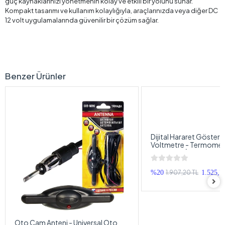
güç kaynaklarınızı yönetmenin kolay ve etkili bir yolunu sunar.
Kompakt tasarımı ve kullanım kolaylığıyla, araçlarınızda veya diğer DC
12 volt uygulamalarında güvenilir bir çözüm sağlar.
Benzer Ürünler
Dijital Hararet Gösterg
Voltmetre - Termomet
Voltmetre İkisi Bir Ara
1.907,20 TL
%20
1.525,7
Oto Cam Anteni - Universal Oto