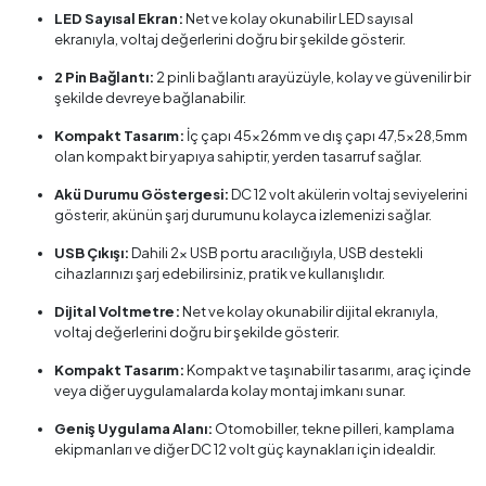
LED Sayısal Ekran:
Net ve kolay okunabilir LED sayısal
ekranıyla, voltaj değerlerini doğru bir şekilde gösterir.
2 Pin Bağlantı:
2 pinli bağlantı arayüzüyle, kolay ve güvenilir bir
şekilde devreye bağlanabilir.
Kompakt Tasarım:
İç çapı 45x26mm ve dış çapı 47,5x28,5mm
olan kompakt bir yapıya sahiptir, yerden tasarruf sağlar.
Akü Durumu Göstergesi:
DC 12 volt akülerin voltaj seviyelerini
gösterir, akünün şarj durumunu kolayca izlemenizi sağlar.
USB Çıkışı:
Dahili 2x USB portu aracılığıyla, USB destekli
cihazlarınızı şarj edebilirsiniz, pratik ve kullanışlıdır.
Dijital Voltmetre:
Net ve kolay okunabilir dijital ekranıyla,
voltaj değerlerini doğru bir şekilde gösterir.
Kompakt Tasarım:
Kompakt ve taşınabilir tasarımı, araç içinde
veya diğer uygulamalarda kolay montaj imkanı sunar.
Geniş Uygulama Alanı:
Otomobiller, tekne pilleri, kamplama
ekipmanları ve diğer DC 12 volt güç kaynakları için idealdir.