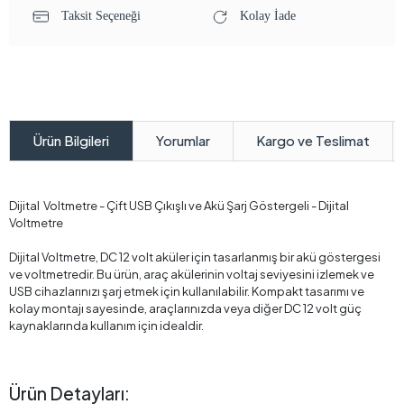
Taksit Seçeneği
Kolay İade
Yorumlar
Kargo ve Teslimat
Ürün Bilgileri
Dijital Voltmetre - Çift USB Çıkışlı ve Akü Şarj Göstergeli - Dijital
Voltmetre
Dijital Voltmetre, DC 12 volt aküler için tasarlanmış bir akü göstergesi
ve voltmetredir. Bu ürün, araç akülerinin voltaj seviyesini izlemek ve
USB cihazlarınızı şarj etmek için kullanılabilir. Kompakt tasarımı ve
kolay montajı sayesinde, araçlarınızda veya diğer DC 12 volt güç
kaynaklarında kullanım için idealdir.
Ürün Detayları: