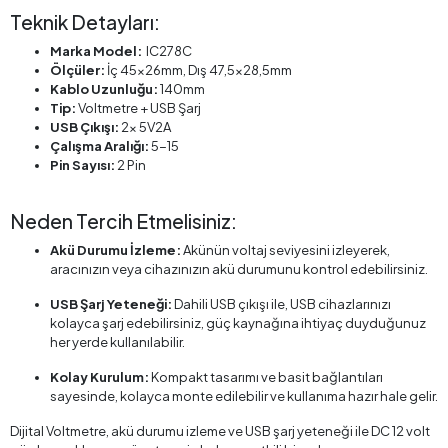
Teknik Detayları:
Marka Model:
IC278C
Ölçüler:
İç 45x26mm, Dış 47,5x28,5mm
Kablo Uzunluğu:
140mm
Tip:
Voltmetre + USB Şarj
USB Çıkışı:
2x 5V2A
Çalışma Aralığı:
5-15
Pin Sayısı:
2 Pin
Neden Tercih Etmelisiniz:
Akü Durumu İzleme:
Akünün voltaj seviyesini izleyerek,
aracınızın veya cihazınızın akü durumunu kontrol edebilirsiniz.
USB Şarj Yeteneği:
Dahili USB çıkışı ile, USB cihazlarınızı
kolayca şarj edebilirsiniz, güç kaynağına ihtiyaç duyduğunuz
her yerde kullanılabilir.
Kolay Kurulum:
Kompakt tasarımı ve basit bağlantıları
sayesinde, kolayca monte edilebilir ve kullanıma hazır hale gelir.
Dijital Voltmetre, akü durumu izleme ve USB şarj yeteneği ile DC 12 volt