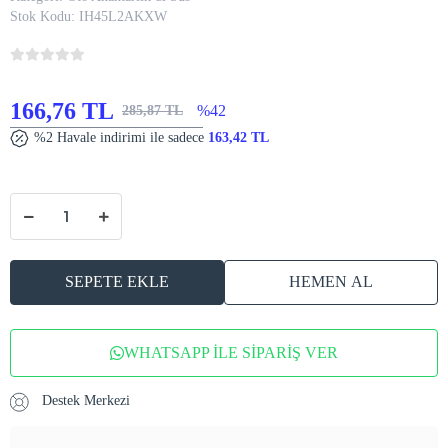
Stok Kodu:
IH45L2AKXW
166,76 TL
%42
285,87 TL
%2 Havale indirimi ile sadece
163,42 TL
SEPETE EKLE
HEMEN AL
WHATSAPP İLE SİPARİŞ VER
Destek Merkezi