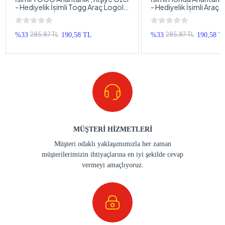
- Hediyelik İsimli Togg Araç Logolu
- Hediyelik İsimli Araç
Anahtarlık - İsimli Araba Anahtarlığı
Anahtarlık - İsimli Hon
Anahtarlığı
285,87 TL
285,87 TL
%33
190,58 TL
%33
190,58 T
MÜŞTERİ HİZMETLERİ
Müşteri odaklı yaklaşımımızla her zaman
müşterilerimizin ihtiyaçlarına en iyi şekilde cevap
vermeyi amaçlıyoruz.