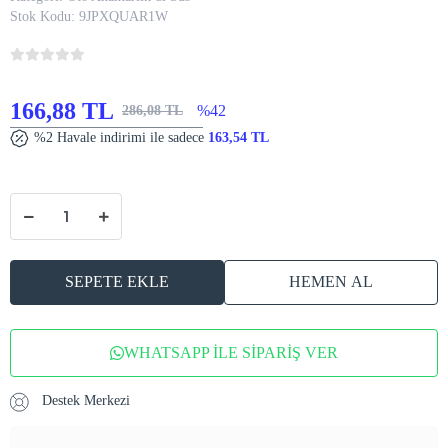
Stok Kodu:
9JPXQUAR1W
166,88 TL
%42
286,08 TL
%2 Havale indirimi ile sadece
163,54 TL
SEPETE EKLE
HEMEN AL
WHATSAPP İLE SİPARİŞ VER
Destek Merkezi