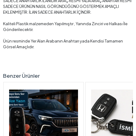
SADECE ANAHTARLIK İLANIDIR ARAÇ RESMİ YADA ARAÇ ANAHTAR RESMİ
SADECE ÜRÜNÜN NASIL GÖRÜNDÜĞÜNÜ GÖSTERMEK AMAÇLI
EKLENMİŞTİR. İLAN SADECE ANAHTARLIK İÇİNDİR.
Kaliteli Plastik malzemeden Yapılmıştır , Yanında Zinciri ve Halkası İle
Gönderilecektir.
Ürün resminde Yer Alan Arabanın Anahtarı yada Kendisi Tamamen
Görsel Amaçlıdır.
Benzer Ürünler