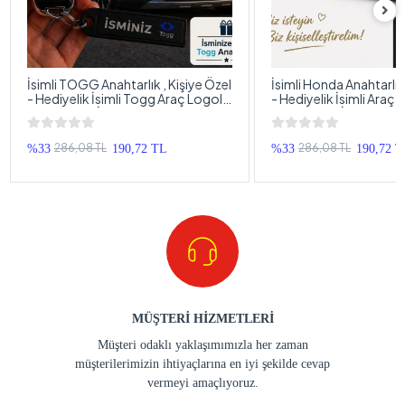
İsimli TOGG Anahtarlık , Kişiye Özel
İsimli Honda Anahtarlık 
- Hediyelik İsimli Togg Araç Logolu
- Hediyelik İsimli Araç
Anahtarlık - İsimli Araba Anahtarlığı
Anahtarlık - İsimli Hon
Anahtarlığı
286,08 TL
286,08 TL
%33
190,72 TL
%33
190,72 
MÜŞTERİ HİZMETLERİ
Müşteri odaklı yaklaşımımızla her zaman
müşterilerimizin ihtiyaçlarına en iyi şekilde cevap
vermeyi amaçlıyoruz.