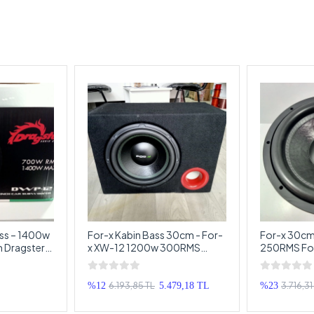
ss – 1400w
For-x Kabin Bass 30cm - For-
For-x 30cm
 Dragster
x XW-12 1200w 300RMS
250RMS For
ofer
Kabinli Subwoofer
Subwoofer
6.193,85 TL
3.716,31
%12
5.479,18 TL
%23