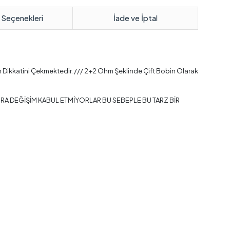
 Seçenekleri
İade ve İptal
n Dikkatini Çekmektedir. /// 2+2 Ohm Şeklinde Çift Bobin Olarak
ONRA DEĞİŞİM KABUL ETMİYORLAR BU SEBEPLE BU TARZ BİR