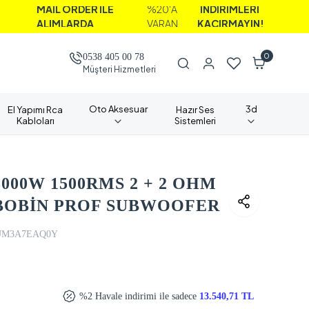
AİL ORDER İLE
%20'A
İNDİRİMLERİ
LIMLARDA
VARAN
KAÇIRMAYIN!
0
0538 405 00 78
Müşteri Hizmetleri
Oto Aksesuar
3d
El Yapımı Rca
Hazır Ses
Kabloları
Sistemleri
3000W 1500RMS 2 + 2 OHM
T BOBİN PROF SUBWOOFER
UM3A7EAQ0Y
%2 Havale indirimi ile sadece
13.540,71 TL