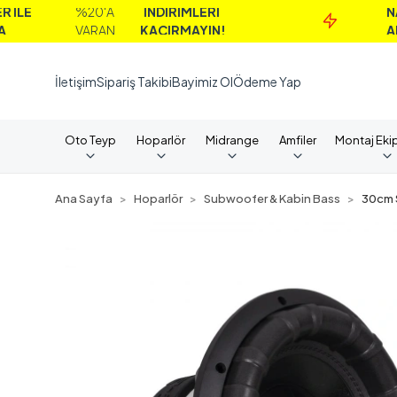
%20'A
İNDİRİMLERİ
NAKİT
VARAN
KAÇIRMAYIN!
ALIMLAR
İletişim
Sipariş Takibi
Bayimiz Ol
Ödeme Yap
Oto Teyp
Hoparlör
Midrange
Amfiler
Montaj Eki
Ana Sayfa
Hoparlör
Subwoofer & Kabin Bass
30cm 