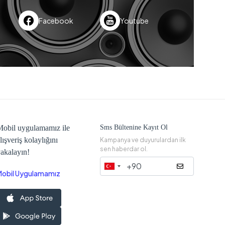
Facebook
Youtube
obil uygulamamız ile
Sms Bültenine Kayıt Ol
lışveriş kolaylığını
Kampanya ve duyurulardan ilk
sen haberdar ol.
akalayın!
Mobil Uygulamamız