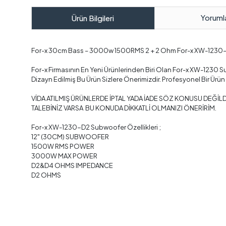
Yoruml
Ürün Bilgileri
For-x 30cm Bass – 3000w 1500RMS 2 + 2 Ohm For-x XW-1230-
For-x Firmasının En Yeni Ürünlerinden Biri Olan For-x XW-1230 
Dizayn Edilmiş Bu Ürün Sizlere Önerimizdir. Profesyonel Bir Ürün
VİDA ATILMIŞ ÜRÜNLERDE İPTAL YADA İADE SÖZ KONUSU DEĞİLD
TALEBİNİZ VARSA BU KONUDA DİKKATLİ OLMANIZI ÖNERİRİM.
For-x XW-1230-D2 Subwoofer Özellikleri ;
12" (30CM) SUBWOOFER
1500W RMS POWER
3000W MAX POWER
D2&D4 OHMS IMPEDANCE
D2 OHMS