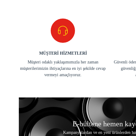
MÜŞTERİ HİZMETLERİ
Müşteri odaklı yaklaşımımızla her zaman
Güvenli ödem
müşterilerimizin ihtiyaçlarına en iyi şekilde cevap
güvenliğ
vermeyi amaçlıyoruz.
E-bültene hemen kay
Kampanyalardan ve en yeni ürünlerden ha