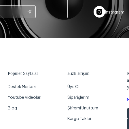
Instagram
Popüler Sayfalar
Hızlı Erişim
M
a
Destek Merkezi
Üye Ol
y
Youtube Videoları
Siparişlerim
Blog
Şifremi Unuttum
Kargo Takibi