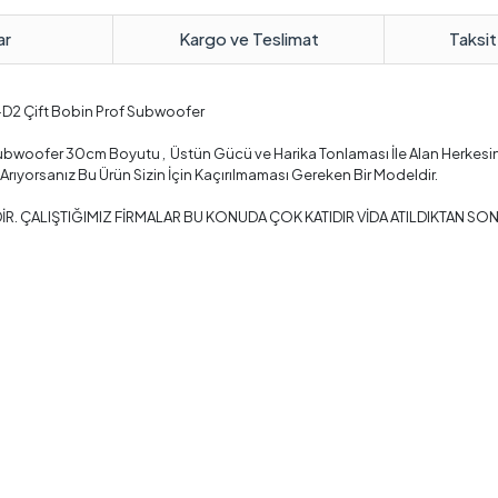
ar
Kargo ve Teslimat
Taksit
D2 Çift Bobin Prof Subwoofer
Subwoofer 30cm Boyutu , Üstün Gücü ve Harika Tonlaması İle Alan Herkesi
 Arıyorsanız Bu Ürün Sizin İçin Kaçırılmaması Gereken Bir Modeldir.
İR. ÇALIŞTIĞIMIZ FİRMALAR BU KONUDA ÇOK KATIDIR VİDA ATILDIKTAN S