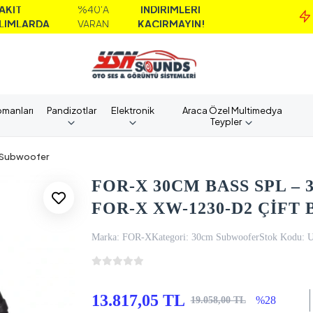
%40'A
İNDİRİMLERİ
M
DA
VARAN
KAÇIRMAYIN!
A
pmanları
Pandizotlar
Elektronik
Araca Özel Multimedya
Teypler
Subwoofer
FOR-X 30CM BASS SPL – 
FOR-X XW-1230-D2 ÇİF
Marka:
FOR-X
Kategori:
30cm Subwoofer
Stok Kodu:
13.817,05 TL
%28
19.058,00 TL