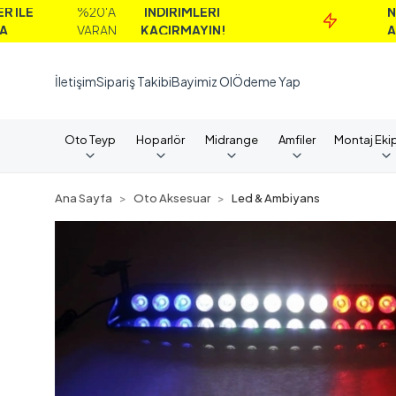
%20'A
İNDİRİMLERİ
NAKİT
VARAN
KAÇIRMAYIN!
ALIMLARD
İletişim
Sipariş Takibi
Bayimiz Ol
Ödeme Yap
Oto Teyp
Hoparlör
Midrange
Amfiler
Montaj Eki
Ana Sayfa
Oto Aksesuar
Led & Ambiyans