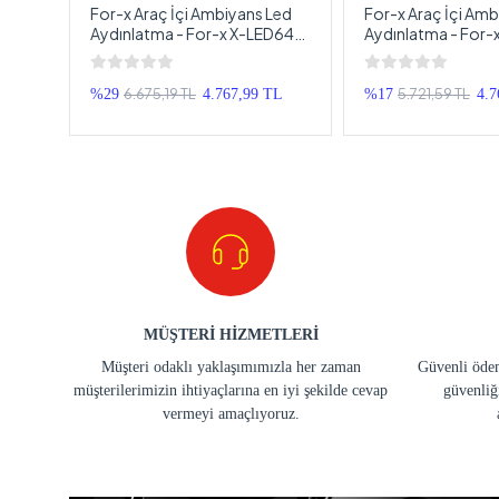
Mavi
For-x Araç İçi Ambiyans Led
For-x Araç İçi Amb
l
Aydınlatma - For-x X-LED64P
Aydınlatma - For-x
64 Renkli Müziğe Duyarlı RBG
24LED64P Animas
Led Ambians Aydınlatma
Renkli Müziğe Duya
Ambians Aydınlat
6.675,19 TL
5.721,59 TL
%29
4.767,99 TL
%17
4.7
MÜŞTERİ HİZMETLERİ
Müşteri odaklı yaklaşımımızla her zaman
Güvenli ödem
müşterilerimizin ihtiyaçlarına en iyi şekilde cevap
güvenliğ
vermeyi amaçlıyoruz.