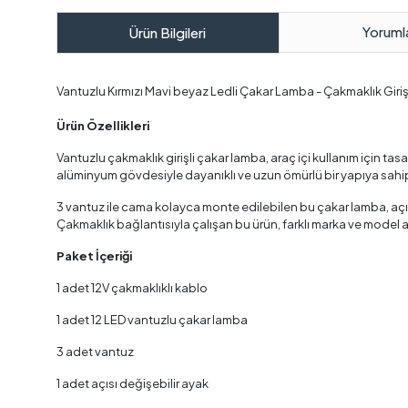
Yoruml
Ürün Bilgileri
Vantuzlu Kırmızı Mavi beyaz Ledli Çakar Lamba - Çakmaklık Giriş
Ürün Özellikleri
Vantuzlu çakmaklık girişli çakar lamba, araç içi kullanım için ta
alüminyum gövdesiyle dayanıklı ve uzun ömürlü bir yapıya sahiptir
3 vantuz ile cama kolayca monte edilebilen bu çakar lamba, açısı 
Çakmaklık bağlantısıyla çalışan bu ürün, farklı marka ve model 
Paket İçeriği
1 adet 12V çakmaklıklı kablo
1 adet 12 LED vantuzlu çakar lamba
3 adet vantuz
1 adet açısı değişebilir ayak