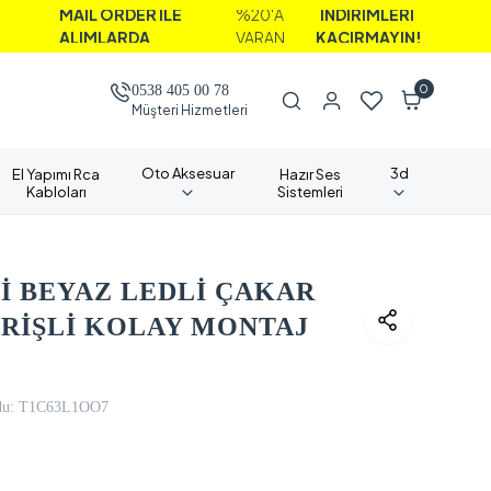
İL ORDER İLE
%20'A
İNDİRİMLERİ
IMLARDA
VARAN
KAÇIRMAYIN!
0
0538 405 00 78
Müşteri Hizmetleri
Oto Aksesuar
3d
El Yapımı Rca
Hazır Ses
Kabloları
Sistemleri
İ BEYAZ LEDLİ ÇAKAR
RİŞLİ KOLAY MONTAJ
u:
T1C63L1OO7