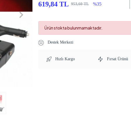
619,84 TL
%35
953,60 TL
Ürün stokta bulunmamaktadır.
Destek Merkezi
Hızlı Kargo
Fırsat Ürünü