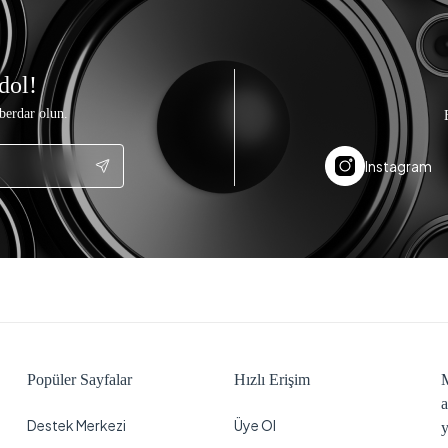
dol!
berdar olun.
Instagram
Popüler Sayfalar
Hızlı Erişim
M
a
Destek Merkezi
Üye Ol
y