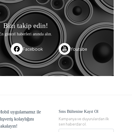
Bizi takip edin!
En güncel haberleri anında alın.
Facebook
Youtube
obil uygulamamız ile
Sms Bültenine Kayıt Ol
lışveriş kolaylığını
Kampanya ve duyurulardan ilk
sen haberdar ol.
akalayın!