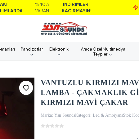
%40'A
İNDİRİMLERİ
MA
A
VARAN
KAÇIRMAYIN!
AL
pmanları
Pandizotlar
Elektronik
Araca Özel Multimedya
Teypler
VANTUZLU KIRMIZI MAV
LAMBA - ÇAKMAKLIK Gİ
KIRMIZI MAVİ ÇAKAR
Marka:
Ysn Sounds
Kategori:
Led & Ambiyans
Stok Kod