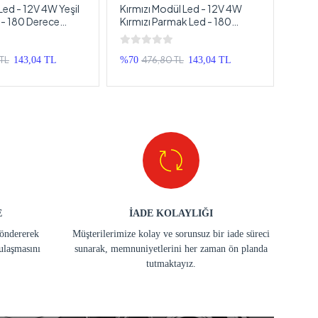
Led - 12V 4W Yeşil
Kırmızı Modül Led - 12V 4W
Mavi
- 180 Derece
Kırmızı Parmak Led - 180
Led 1
esyonel Modül
Derece 280LM Profesyonel
Modül
Modül Led - 1 Adet
TL
476,80 TL
143,04 TL
%70
143,04 TL
%70
E
İADE KOLAYLIĞI
göndererek
Müşterilerimize kolay ve sorunsuz bir iade süreci
ulaşmasını
sunarak, memnuniyetlerini her zaman ön planda
tutmaktayız.