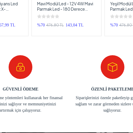
iyans Led
Mavi Modül Led - 12V 4W Mavi
Yeşil Modül 
 X-
Parmak Led - 180 Derece
Parmak Led 
yonlu 64
280LM Profesyonel Modül
280LM Prof
rlı RBG Led
Led - 1 Adet
Led - 1 Adet
ma
476,80 TL
476,80 
67,99 TL
%70
143,04 TL
%70
GÜVENLİ ÖDEME
ÖZENLİ PAKETLEM
e yöntemleri kullanarak her finansal
Siparişlerinizi özenle paketleyip 
inizi sağlıyor ve memnuniyetinizi
sağlam ve zarar görmeden sizlere 
artırmak için çalışıyoruz.
sağlıyoruz.