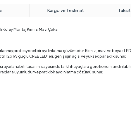
ar
Kargo ve Teslimat
Taksit
li Kolay Montaj Kırmızı Mavi Çakar
sarlanmış profesyonel bir aydınlatma çözümüdür. Kırmızı, mavi ve beyaz LED ı
. 12 x 1W güçlü CREE LED'leri, geniş ışın açısı ve yüksek parlaklık sunar.
ayarlanabilir tasarımı sayesinde farklı ihtiyaçlara göre konumlandırılabilir.
araçlarla uyumludur ve pratik bir aydınlatma çözümü sunar.