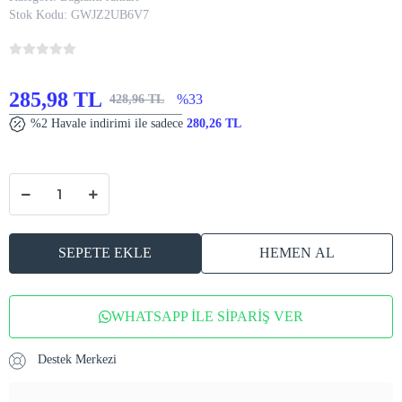
Stok Kodu:
GWJZ2UB6V7
285,98 TL
%33
428,96 TL
%2 Havale indirimi ile sadece
280,26 TL
SEPETE EKLE
HEMEN AL
WHATSAPP İLE SİPARİŞ VER
Destek Merkezi