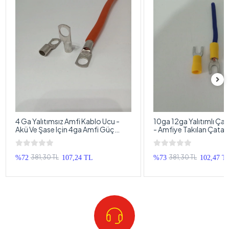
4 Ga Yalıtımsız Amfi Kablo Ucu -
10ga 12ga Yalıtımlı Çat
Akü Ve Şase Için 4ga Amfi Güç
- Amfiye Takılan Çatal
Kablosu Ucu - 1 Adet
Terminali - 4 Adet
381,30 TL
381,30 TL
%72
107,24 TL
%73
102,47 T