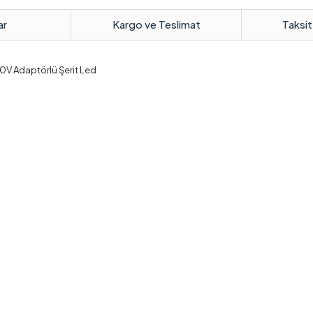
ar
Kargo ve Teslimat
Taksit
20V Adaptörlü Şerit Led