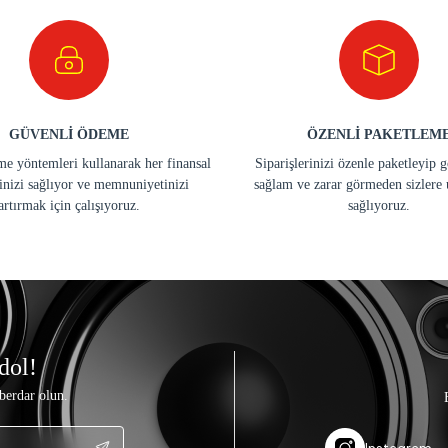
GÜVENLİ ÖDEME
ÖZENLİ PAKETLEM
e yöntemleri kullanarak her finansal
Siparişlerinizi özenle paketleyip 
inizi sağlıyor ve memnuniyetinizi
sağlam ve zarar görmeden sizlere 
artırmak için çalışıyoruz.
sağlıyoruz.
dol!
berdar olun.
Instagram