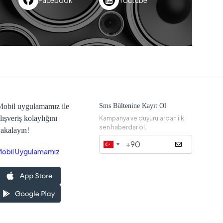
obil uygulamamız ile
Sms Bültenine Kayıt Ol
lışveriş kolaylığını
Kampanya ve duyurulardan ilk
sen haberdar ol.
akalayın!
Mobil Uygulamamız