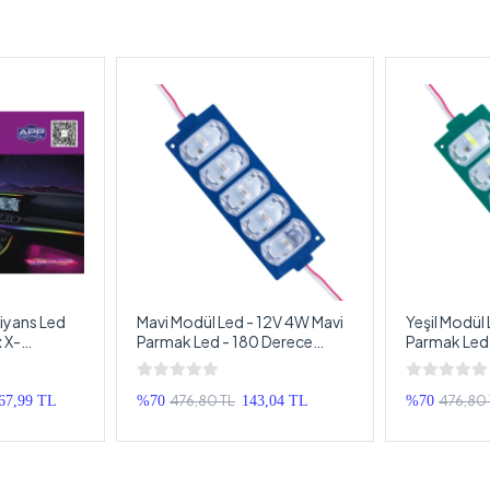
iyans Led
Mavi Modül Led - 12V 4W Mavi
Yeşil Modül 
 X-
Parmak Led - 180 Derece
Parmak Led 
yonlu 64
280LM Profesyonel Modül
280LM Prof
rlı RBG Led
Led - 1 Adet
Led - 1 Adet
ma
476,80 TL
476,80 
67,99 TL
%70
143,04 TL
%70