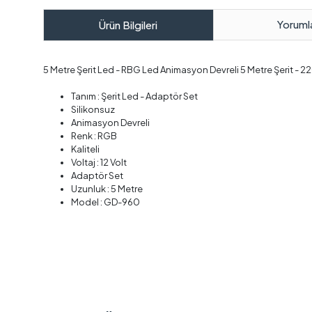
Yoruml
Ürün Bilgileri
5 Metre Şerit Led - RBG Led Animasyon Devreli 5 Metre Şerit - 2
Tanım : Şerit Led - Adaptör Set
Silikonsuz
Animasyon Devreli
Renk : RGB
Kaliteli
Voltaj : 12 Volt
Adaptör Set
Uzunluk : 5 Metre
Model : GD-960