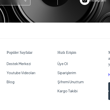
Popüler Sayfalar
Hızlı Erişim
M
a
Destek Merkezi
Üye Ol
y
Youtube Videoları
Siparişlerim
Blog
Şifremi Unuttum
Kargo Takibi