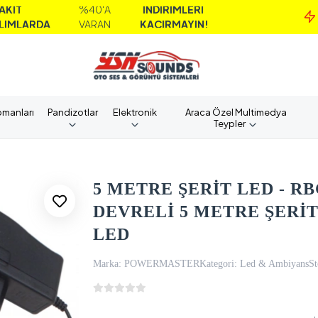
%40'A
İNDİRİMLERİ
MA
A
VARAN
KAÇIRMAYIN!
A
pmanları
Pandizotlar
Elektronik
Araca Özel Multimedya
Teypler
5 METRE ŞERİT LED - R
DEVRELİ 5 METRE ŞERİT
LED
Marka:
POWERMASTER
Kategori:
Led & Ambiyans
St