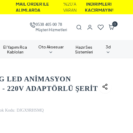
İL ORDER İLE
%20'A
İNDİRİMLERİ
LIMLARDA
VARAN
KAÇIRMAYIN!
0
0538 405 00 78
Müşteri Hizmetleri
Oto Aksesuar
3d
El Yapımı Rca
Hazır Ses
Kabloları
Sistemleri
BG LED ANİMASYON
 - 220V ADAPTÖRLÜ ŞERİT
ok Kodu:
DJGX9RHSMQ