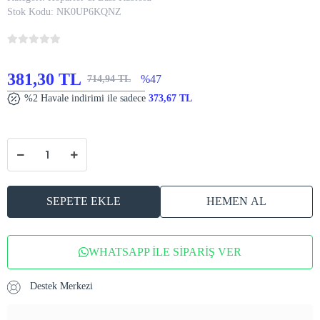
Stok Kodu:
NK0UP6KQNZ
381,30 TL
%47
714,94 TL
%2 Havale indirimi ile sadece
373,67 TL
SEPETE EKLE
HEMEN AL
WHATSAPP İLE SİPARİŞ VER
Destek Merkezi