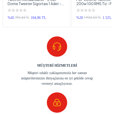
Dome Tweeter Sigortası 1 Adet -
200w 100 RMS Tiz - F
Bütün Markalarla Uyumlu
10cm Dome Tweeter
190,65 TL
1.906,50 TL
%45
104,86 TL
%20
1.525,
MÜŞTERİ HİZMETLERİ
Müşteri odaklı yaklaşımımızla her zaman
müşterilerimizin ihtiyaçlarına en iyi şekilde cevap
vermeyi amaçlıyoruz.