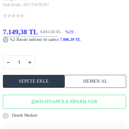
Stok Kodu:
AYUTW78CPG
7.149,38 TL
%19
8.817,56 TL
%2 Havale indirimi ile sadece
7.006,39 TL
SEPETE EKLE
HEMEN AL
WHATSAPP İLE SİPARİŞ VER
Destek Merkezi