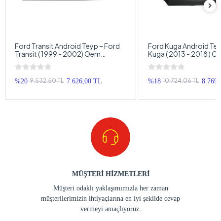
Ford Transit Android Teyp – Ford
Ford Kuga Android Tey
Transit ( 1999 - 2002) Oem
Kuga ( 2013 - 2018 ) Oem Android
Android Multimedya – Ford Transit
Multimedya – Ford Ku
Android Double Teyp
Double Teyp
9.532,50 TL
10.724,06 TL
%20
7.626,00 TL
%18
8.769
MÜŞTERİ HİZMETLERİ
Müşteri odaklı yaklaşımımızla her zaman
müşterilerimizin ihtiyaçlarına en iyi şekilde cevap
vermeyi amaçlıyoruz.