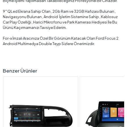
Biçme İşlemi Yapılmadan Takabileceğiniz Profesyonel Bir Cihazdır.
9″ QLed Ekrana Sahip Olan , 2Gb Ram ve 32GB Hafızası Bulunan ,
Navigasyonu Bulunan , Android İşletim Sistemine Sahip , Kablosuz
Car Play Özelliği , Harici Mikrofonu ve Park Kamerası Hediyesi İle Bu
Ürünü Kaçırmamanızı Tavsiye Ederim.
For-x İmzalı Aracınıza Özel Bir Görünüm Katacak Olan Ford Focus 2
Android Multimedya Double Teyp Sizlere Önerimizdir.
Benzer Ürünler