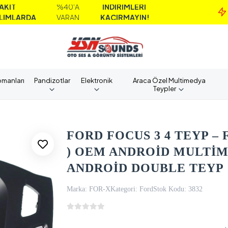
%40'A
İNDİRİMLERİ
M
DA
VARAN
KAÇIRMAYIN!
pmanları
Pandizotlar
Elektronik
Araca Özel Multimedya
Teypler
FORD FOCUS 3 4 TEYP – 
) OEM ANDROİD MULTİME
ANDROİD DOUBLE TEYP
Marka:
FOR-X
Kategori:
Ford
Stok Kodu:
3832