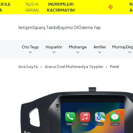
%20'A
İNDİRİMLERİ
NAKİT
VARAN
KAÇIRMAYIN!
ALIMLAR
İletişim
Sipariş Takibi
Bayimiz Ol
Ödeme Yap
Oto Teyp
Hoparlör
Midrange
Amfiler
Montaj Eki
Ana Sayfa
Araca Özel Multimedya Teypler
Ford