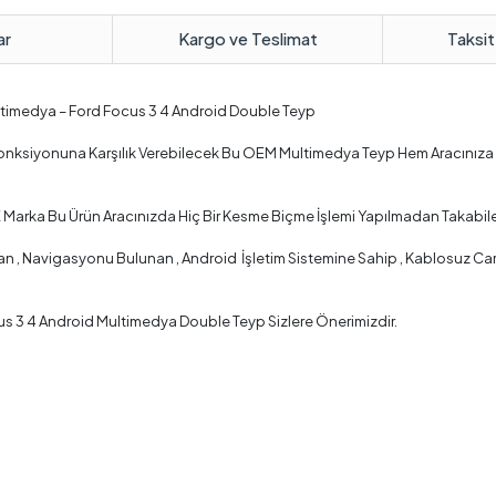
ar
Kargo ve Teslimat
Taksit
ultimedya – Ford Focus 3 4 Android Double Teyp
r Fonksiyonuna Karşılık Verebilecek Bu OEM Multimedya Teyp Hem Aracınız
 Marka Bu Ürün Aracınızda Hiç Bir Kesme Biçme İşlemi Yapılmadan Takabile
 , Navigasyonu Bulunan , Android İşletim Sistemine Sahip , Kablosuz Car Pl
us 3 4 Android Multimedya Double Teyp Sizlere Önerimizdir.