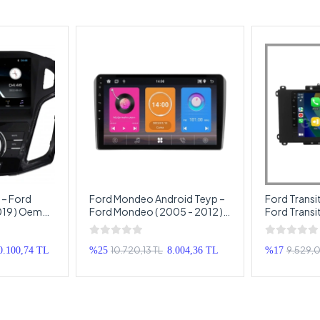
 – Ford
Ford Mondeo Android Teyp –
Ford Transi
019 ) Oem
Ford Mondeo ( 2005 - 2012 )
Ford Transi
a – Ford
Oem Android Multimedya –
Android Mu
ouble Teyp
Ford Mondeo Android Double
Transit And
Teyp
10.720,13 TL
9.529,
0.100,74 TL
%25
8.004,36 TL
%17