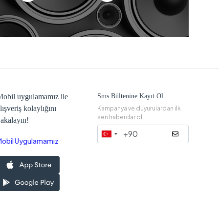
obil uygulamamız ile
Sms Bültenine Kayıt Ol
lışveriş kolaylığını
Kampanya ve duyurulardan ilk
sen haberdar ol.
akalayın!
Mobil Uygulamamız