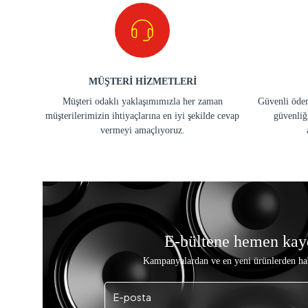
MÜŞTERİ HİZMETLERİ
Müşteri odaklı yaklaşımımızla her zaman
Güvenli ödem
müşterilerimizin ihtiyaçlarına en iyi şekilde cevap
güvenliğ
vermeyi amaçlıyoruz.
E-bültene hemen kay
Kampanyalardan ve en yeni ürünlerden ha