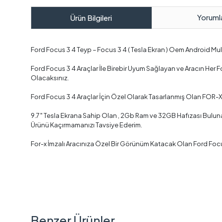
Yoruml
Ürün Bilgileri
Ford Focus 3 4 Teyp – Focus 3 4 ( Tesla Ekran ) Oem Android M
Ford Focus 3 4 Araçlar İle Birebir Uyum Sağlayan ve Aracın He
Olacaksınız.
Ford Focus 3 4 Araçlar İçin Özel Olarak Tasarlanmış Olan FOR-X
9.7″ Tesla Ekrana Sahip Olan , 2Gb Ram ve 32GB Hafızası Bulunan
Ürünü Kaçırmamanızı Tavsiye Ederim.
For-x İmzalı Aracınıza Özel Bir Görünüm Katacak Olan Ford Foc
Benzer Ürünler