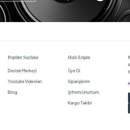
Popüler Sayfalar
Hızlı Erişim
M
a
Destek Merkezi
Üye Ol
y
Youtube Videoları
Siparişlerim
Blog
Şifremi Unuttum
Kargo Takibi