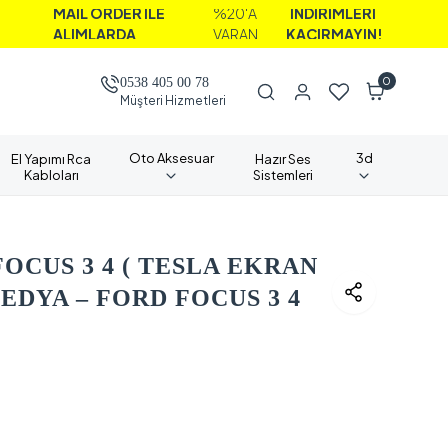
AİL ORDER İLE
%20'A
İNDİRİMLERİ
ALIMLARDA
VARAN
KAÇIRMAYIN!
0
0538 405 00 78
Müşteri Hizmetleri
Oto Aksesuar
3d
El Yapımı Rca
Hazır Ses
Kabloları
Sistemleri
FOCUS 3 4 ( TESLA EKRAN
DYA – FORD FOCUS 3 4