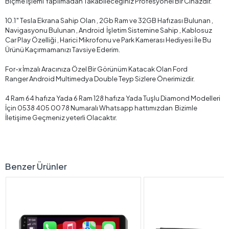
Biçme İşlemi Yapılmadan Takabileceğiniz Profesyonel Bir Cihazdır.
10.1″ Tesla Ekrana Sahip Olan , 2Gb Ram ve 32GB Hafızası Bulunan ,
Navigasyonu Bulunan , Android İşletim Sistemine Sahip , Kablosuz
Car Play Özelliği , Harici Mikrofonu ve Park Kamerası Hediyesi İle Bu
Ürünü Kaçırmamanızı Tavsiye Ederim.
For-x İmzalı Aracınıza Özel Bir Görünüm Katacak Olan Ford
Ranger Android Multimedya Double Teyp Sizlere Önerimizdir.
4 Ram 64 hafıza Yada 6 Ram 128 hafıza Yada Tuşlu Diamond Modelleri
İçin 0538 405 00 78 Numaralı Whatsapp hattımızdan Bizimle
İletişime Geçmeniz yeterli Olacaktır.
Benzer Ürünler