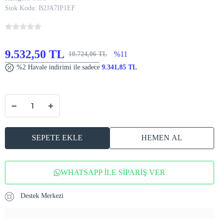
Stok Kodu:
B2JA7IP1EF
9.532,50 TL
%11
10.724,06 TL
%2 Havale indirimi ile sadece
9.341,85 TL
SEPETE EKLE
HEMEN AL
WHATSAPP İLE SİPARİŞ VER
Destek Merkezi