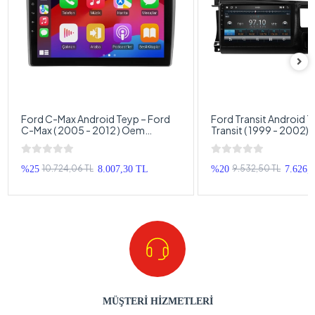
Ford C-Max Android Teyp – Ford
Ford Transit Android T
C-Max ( 2005 - 2012 ) Oem
Transit ( 1999 - 2002)
Android Multimedya – Ford C-Max
Android Multimedya – 
Android Double Teyp
Android Double Teyp
10.724,06 TL
9.532,50 TL
%25
8.007,30 TL
%20
7.626,
MÜŞTERİ HİZMETLERİ