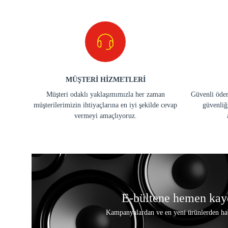
MÜŞTERİ HİZMETLERİ
Müşteri odaklı yaklaşımımızla her zaman
Güvenli ödem
müşterilerimizin ihtiyaçlarına en iyi şekilde cevap
güvenliğ
vermeyi amaçlıyoruz.
E-bültene hemen kay
Kampanyalardan ve en yeni ürünlerden ha