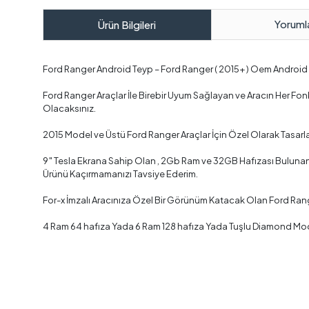
Yoruml
Ürün Bilgileri
Ford Ranger Android Teyp – Ford Ranger ( 2015+ ) Oem Androi
Ford Ranger Araçlar İle Birebir Uyum Sağlayan ve Aracın Her F
Olacaksınız.
2015 Model ve Üstü Ford Ranger Araçlar İçin Özel Olarak Tasar
9″ Tesla Ekrana Sahip Olan , 2Gb Ram ve 32GB Hafızası Bulunan ,
Ürünü Kaçırmamanızı Tavsiye Ederim.
For-x İmzalı Aracınıza Özel Bir Görünüm Katacak Olan Ford Ran
4 Ram 64 hafıza Yada 6 Ram 128 hafıza Yada Tuşlu Diamond Mode