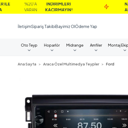
%20'A
İNDİRİMLERİ
NAKİT
VARAN
KAÇIRMAYIN!
ALIMLARD
İletişim
Sipariş Takibi
Bayimiz Ol
Ödeme Yap
Oto Teyp
Hoparlör
Midrange
Amfiler
Montaj Eki
Ana Sayfa
Araca Özel Multimedya Teypler
Ford