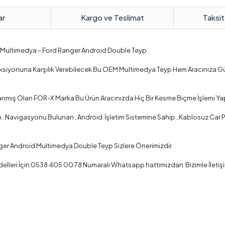
ar
Kargo ve Teslimat
Taksit
d Multimedya – Ford Ranger Android Double Teyp
onksiyonuna Karşılık Verebilecek Bu OEM Multimedya Teyp Hem Aracınıza G
lanmış Olan FOR-X Marka Bu Ürün Aracınızda Hiç Bir Kesme Biçme İşlemi Ya
 Navigasyonu Bulunan , Android İşletim Sistemine Sahip , Kablosuz Car Pla
ger Android Multimedya Double Teyp Sizlere Önerimizdir.
lleri İçin 0538 405 00 78 Numaralı Whatsapp hattımızdan Bizimle İletişi