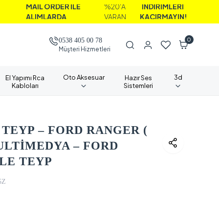
İL ORDER İLE
%20'A
İNDİRİMLERİ
LIMLARDA
VARAN
KAÇIRMAYIN!
0
0538 405 00 78
Müşteri Hizmetleri
Oto Aksesuar
3d
El Yapımı Rca
Hazır Ses
Kabloları
Sistemleri
TEYP – FORD RANGER (
ULTİMEDYA – FORD
LE TEYP
5Z