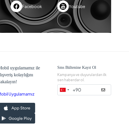
Facebook
Youtube
obil uygulamamız ile
Sms Bültenine Kayıt Ol
lışveriş kolaylığını
Kampanya ve duyurulardan ilk
sen haberdar ol.
akalayın!
Mobil Uygulamamız