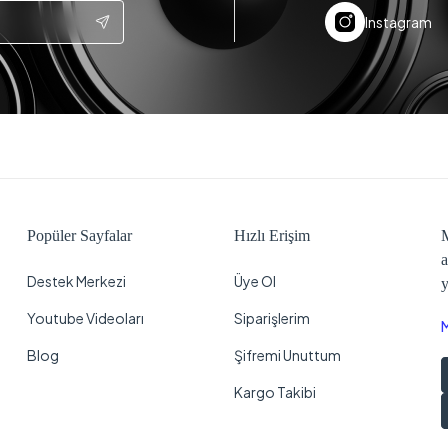
Instagram
Popüler Sayfalar
Hızlı Erişim
M
a
Destek Merkezi
Üye Ol
y
Youtube Videoları
Siparişlerim
Blog
Şifremi Unuttum
Kargo Takibi