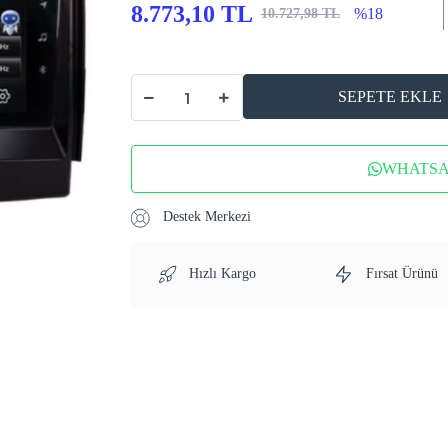
8.773,10 TL
%18
10.727,98 TL
SEPETE EKLE
WHATSAP
Destek Merkezi
Hızlı Kargo
Fırsat Ürünü