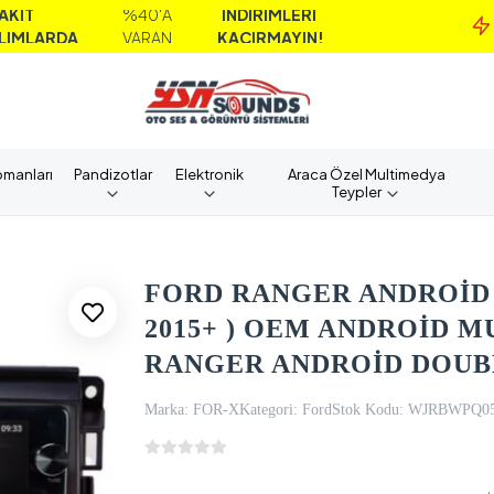
%40'A
İNDİRİMLERİ
MA
A
VARAN
KAÇIRMAYIN!
A
pmanları
Pandizotlar
Elektronik
Araca Özel Multimedya
Teypler
FORD RANGER ANDROİD 
2015+ ) OEM ANDROİD M
RANGER ANDROİD DOUB
Marka:
FOR-X
Kategori:
Ford
Stok Kodu:
WJRBWPQ0