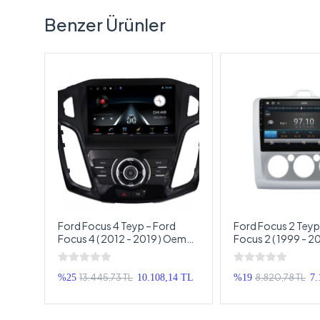
Benzer Ürünler
iesta
Ford Focus 4 Teyp – Ford
Ford Focus 2 Teyp
d
Focus 4 ( 2012 - 2019 ) Oem
Focus 2 ( 1999 - 
Android Multimedya – Ford
Android Multimedy
Focus 4 Android Double Teyp
Focus 2 Android D
13.445,73 TL
8.820,78 TL
TL
%25
10.108,14 TL
%19
7.